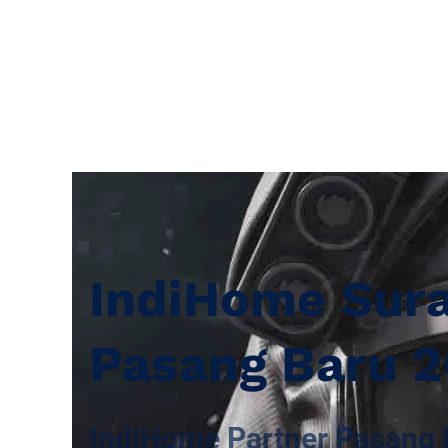
IndiHome Sur
Pasang Baru 
IndiHome Partner Pasang 