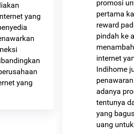
promosi u
diakan
pertama ka
nternet yang
reward pad
penyedia
pindah ke 
menawarkan
menambah 
neksi
internet y
dibandingkan
Indihome ju
perusahaan
penawaran 
ernet yang
adanya pro
tentunya d
yang bagu
uang untuk