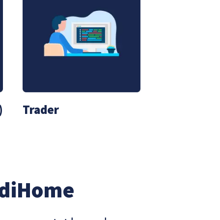
)
Trader
ndiHome