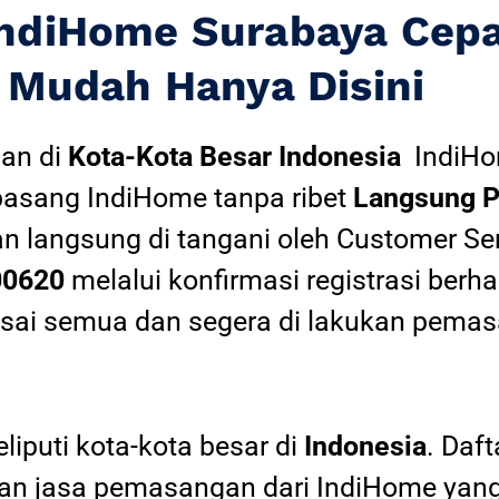
IndiHome Surabaya Cep
Mudah Hanya Disini
an di
Kota-Kota Besar Indonesia
IndiH
pasang IndiHome tanpa ribet
Langsung P
an langsung di tangani oleh Customer Se
00620
melalui konfirmasi registrasi berha
esai semua dan segera di lakukan pemas
iputi kota-kota besar di
Indonesia
. Daf
 jasa pemasangan dari IndiHome yang