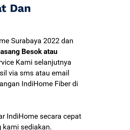
at Dan
ome Surabaya 2022
dan
asang Besok atau
rvice Kami selanjutnya
sil via sms atau email
angan IndiHome Fiber di
tar IndiHome secara cepat
 kami sediakan.