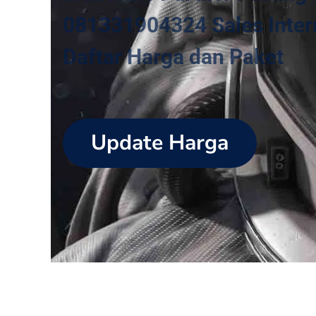
081331904324 Sales Intern
Daftar Harga dan Paket
Update Harga