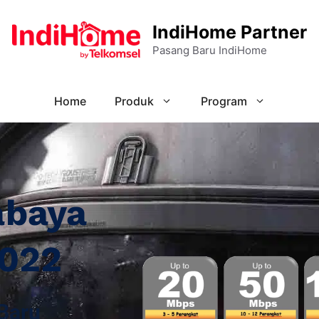
IndiHome Partner
Pasang Baru IndiHome
Home
Produk
Program
abaya
2022
Baru