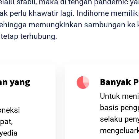
selalu stabil, maka di tengah pandemic 
k perlu khawatir lagi. Indihome memiliki
l sehingga memungkinkan sambungan ke k
 tetap terhubung.
an yang
Banyak P
Untuk meni
basis peng
oneksi
selaku peny
pat,
mengeluar
yedia