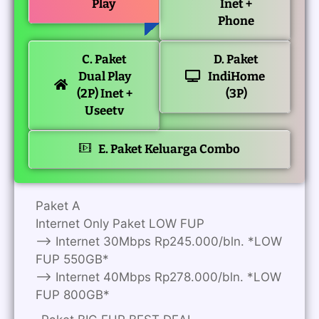
Play
Inet +
Phone
C. Paket
D. Paket
Dual Play
IndiHome
(2P) Inet +
(3P)
Useetv
E. Paket Keluarga Combo
Paket A
Internet Only Paket LOW FUP
—> Internet 30Mbps Rp245.000/bln. *LOW
FUP 550GB*
—> Internet 40Mbps Rp278.000/bln. *LOW
FUP 800GB*