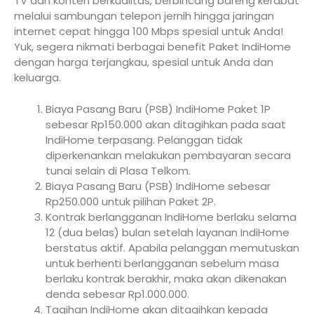
TV dan konten berkualitas, berbincang bareng kerabat
melalui sambungan telepon jernih hingga jaringan
internet cepat hingga 100 Mbps spesial untuk Anda!
Yuk, segera nikmati berbagai benefit Paket IndiHome
dengan harga terjangkau, spesial untuk Anda dan
keluarga.
Biaya Pasang Baru (PSB) IndiHome Paket 1P
sebesar Rp150.000 akan ditagihkan pada saat
IndiHome terpasang. Pelanggan tidak
diperkenankan melakukan pembayaran secara
tunai selain di Plasa Telkom.
Biaya Pasang Baru (PSB) IndiHome sebesar
Rp250.000 untuk pilihan Paket 2P.
Kontrak berlangganan IndiHome berlaku selama
12 (dua belas) bulan setelah layanan IndiHome
berstatus aktif. Apabila pelanggan memutuskan
untuk berhenti berlangganan sebelum masa
berlaku kontrak berakhir, maka akan dikenakan
denda sebesar Rp1.000.000.
Tagihan IndiHome akan ditagihkan kepada