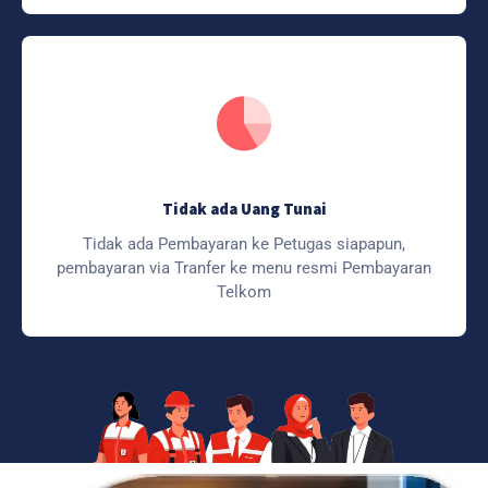
Tidak ada Uang Tunai
Tidak ada Pembayaran ke Petugas siapapun,
pembayaran via Tranfer ke menu resmi Pembayaran
Telkom