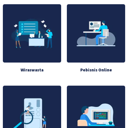
Wiraswasta
Pebisnis Online