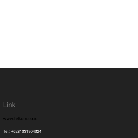
Link
www.telkom.co.id
Tel.: +6281331904324