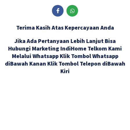
Terima Kasih Atas Kepercayaan Anda
Jika Ada Pertanyaan Lebih Lanjut Bisa
Hubungi Marketing IndiHome Telkom Kami
Melalui Whatsapp Klik Tombol Whatsapp
diBawah Kanan Klik Tombol Telepon diBawah
Kiri