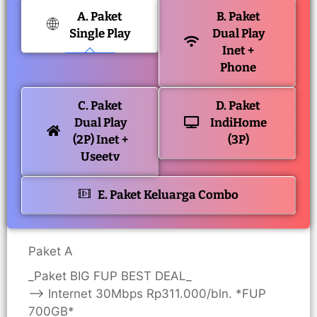
A. Paket
B. Paket
Single Play
Dual Play
Inet +
Phone
C. Paket
D. Paket
Dual Play
IndiHome
(2P) Inet +
(3P)
Useetv
E. Paket Keluarga Combo
Paket A
_Paket BIG FUP BEST DEAL_
—> Internet 30Mbps Rp311.000/bln. *FUP
700GB*