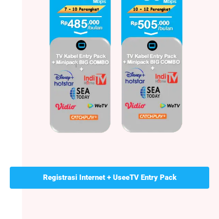
Registrasi Internet + UseeTV Entry Pack