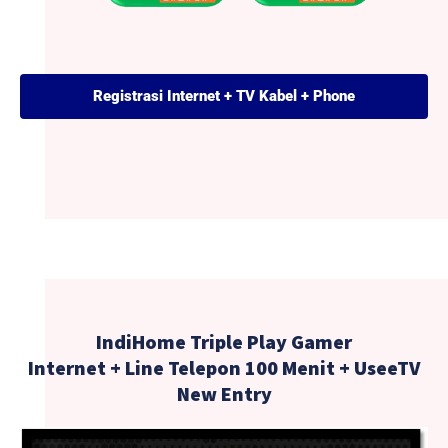
Registrasi Internet + TV Kabel + Phone
IndiHome Triple Play Gamer
Internet + Line Telepon 100 Menit + UseeTV
New Entry