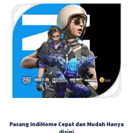
Pasang IndiHome Cepat dan Mudah Hanya
disini