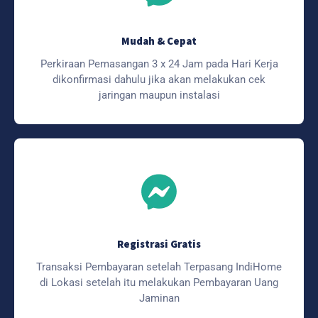
Mudah & Cepat
Perkiraan Pemasangan 3 x 24 Jam pada Hari Kerja
dikonfirmasi dahulu jika akan melakukan cek
jaringan maupun instalasi
Registrasi Gratis
Transaksi Pembayaran setelah Terpasang IndiHome
di Lokasi setelah itu melakukan Pembayaran Uang
Jaminan