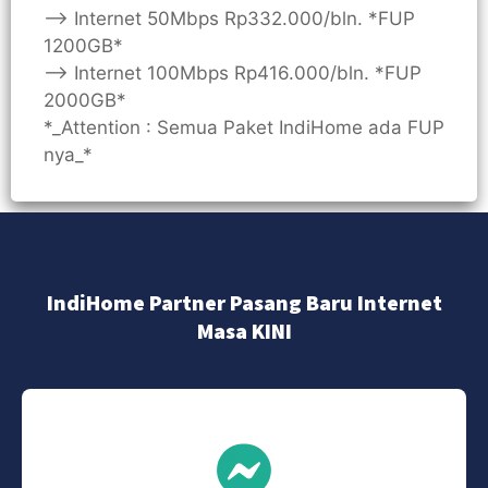
—> Internet 50Mbps Rp332.000/bln. *FUP
1200GB*
—> Internet 100Mbps Rp416.000/bln. *FUP
2000GB*
*_Attention : Semua Paket IndiHome ada FUP
nya_*
IndiHome Partner Pasang Baru Internet
Masa KINI