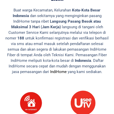
Buat warga Kecamatan, Kelurahan
Kota-Kota Besar
Indonesia
dan sekitarnya yang menginginkan pasang
IndiHome tanpa ribet
Langsung Pasang Besok atau
Maksimal 3 Hari (Jam Kerja)
langsung di tangani oleh
Customer Service Kami selanjutnya melalui via telepon di
nomer
188
untuk konfirmasi registrasi dan verifikasi berhasil
via sms atau email masuk setelah pendaftaran selesai
semua dan akan segera di lakukan pemasangan IndiHome
Fiber di tempat Anda oleh Teknisi Kami.
Pemasangan Fiber
IndiHome meliputi kota-kota besar di
Indonesia
. Daftar
IndiHome secara cepat dan mudah dengan menggunakan
jasa pemasangan dari
IndiHome
yang kami sediakan.