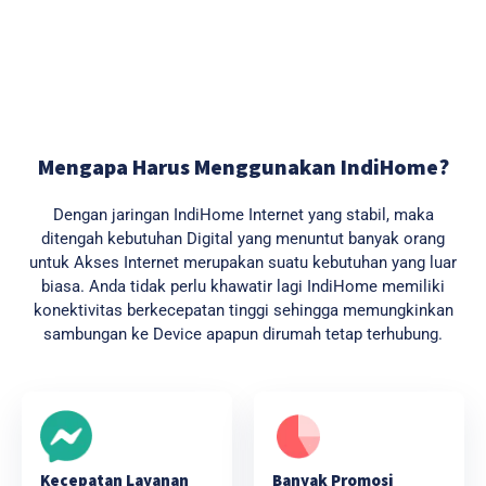
Mengapa Harus Menggunakan IndiHome?
Dengan jaringan IndiHome Internet yang stabil, maka
ditengah kebutuhan Digital yang menuntut banyak orang
untuk Akses Internet merupakan suatu kebutuhan yang luar
biasa. Anda tidak perlu khawatir lagi IndiHome memiliki
konektivitas berkecepatan tinggi sehingga memungkinkan
sambungan ke Device apapun dirumah tetap terhubung.
Banyak Promosi
Kecepatan Layanan