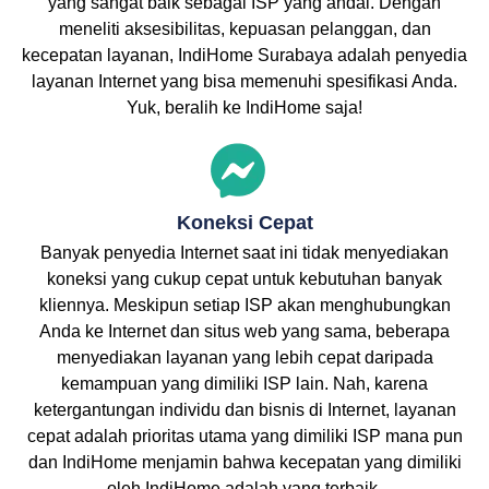
yang sangat baik sebagai ISP yang andal. Dengan
meneliti aksesibilitas, kepuasan pelanggan, dan
kecepatan layanan, IndiHome Surabaya adalah penyedia
layanan Internet yang bisa memenuhi spesifikasi Anda.
Yuk, beralih ke IndiHome saja!
Koneksi Cepat
Banyak penyedia Internet saat ini tidak menyediakan
koneksi yang cukup cepat untuk kebutuhan banyak
kliennya. Meskipun setiap ISP akan menghubungkan
Anda ke Internet dan situs web yang sama, beberapa
menyediakan layanan yang lebih cepat daripada
kemampuan yang dimiliki ISP lain. Nah, karena
ketergantungan individu dan bisnis di Internet, layanan
cepat adalah prioritas utama yang dimiliki ISP mana pun
dan IndiHome menjamin bahwa kecepatan yang dimiliki
oleh IndiHome adalah yang terbaik.