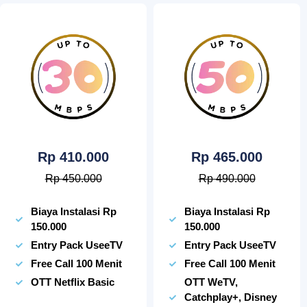
Rp 410.000
Rp 465.000
Rp 450.000
Rp 490.000
Biaya Instalasi Rp
Biaya Instalasi Rp
150.000
150.000
Entry Pack UseeTV
Entry Pack UseeTV
Free Call 100 Menit
Free Call 100 Menit
OTT Netflix Basic
OTT WeTV,
Catchplay+, Disney