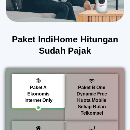
Paket IndiHome Hitungan
Sudah Pajak
Paket A
Paket B One
Ekonomis
Dynamic Free
Internet Only
Kuota Mobile
Setiap Bulan
Telkomsel