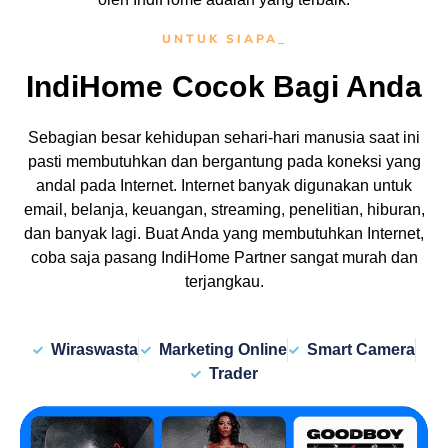
UNTUK SIAPA_
IndiHome Cocok Bagi Anda
Sebagian besar kehidupan sehari-hari manusia saat ini
pasti membutuhkan dan bergantung pada koneksi yang
andal pada Internet. Internet banyak digunakan untuk
email, belanja, keuangan, streaming, penelitian, hiburan,
dan banyak lagi. Buat Anda yang membutuhkan Internet,
coba saja pasang IndiHome Partner sangat murah dan
terjangkau.
Wiraswasta
Marketing Online
Smart Camera
Trader