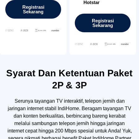
Hotstar
Registrasi
Sekarang
Registrasi
Sekarang
Syarat Dan Ketentuan Paket
2P & 3P
Serunya tayangan TV interaktif, telepon jernih dan
jaringan internet stabil IndiHome. Beragam tayangan TV
dan konten berkualitas, berbincang bareng kerabat
melalui sambungan telepon jernih hingga jaringan
internet cepat hingga 200 Mbps spesial untuk Anda! Yuk,
segera nikmati berbagai benefit Paket IndiHome Partner