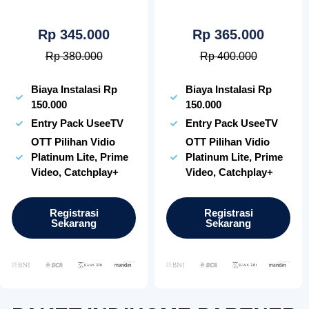
Rp 345.000
Rp 365.000
Rp 380.000
Rp 400.000
Biaya Instalasi Rp
Biaya Instalasi Rp
150.000
150.000
Entry Pack UseeTV
Entry Pack UseeTV
OTT Pilihan Vidio
OTT Pilihan Vidio
Platinum Lite, Prime
Platinum Lite, Prime
Video, Catchplay+
Video, Catchplay+
Registrasi
Registrasi
Sekarang
Sekarang