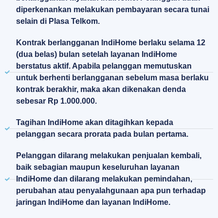
diperkenankan melakukan pembayaran secara tunai
selain di Plasa Telkom.
Kontrak berlangganan IndiHome berlaku selama 12
(dua belas) bulan setelah layanan IndiHome
berstatus aktif. Apabila pelanggan memutuskan
untuk berhenti berlangganan sebelum masa berlaku
kontrak berakhir, maka akan dikenakan denda
sebesar Rp 1.000.000.
Tagihan IndiHome akan ditagihkan kepada
pelanggan secara prorata pada bulan pertama.
Pelanggan dilarang melakukan penjualan kembali,
baik sebagian maupun keseluruhan layanan
IndiHome dan dilarang melakukan pemindahan,
perubahan atau penyalahgunaan apa pun terhadap
jaringan IndiHome dan layanan IndiHome.