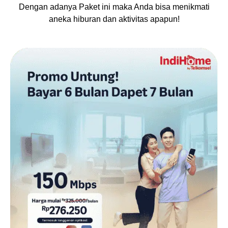
Dengan adanya Paket ini maka Anda bisa menikmati
aneka hiburan dan aktivitas apapun!