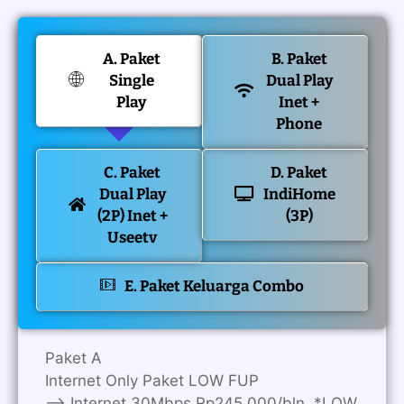
A. Paket
B. Paket
Single
Dual Play
Play
Inet +
Phone
C. Paket
D. Paket
Dual Play
IndiHome
(2P) Inet +
(3P)
Useetv
E. Paket Keluarga Combo
Paket A
Internet Only Paket LOW FUP
—> Internet 30Mbps Rp245.000/bln. *LOW