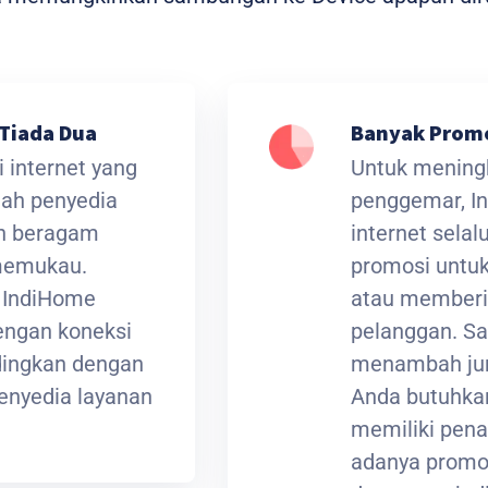
Tiada Dua
Banyak Prom
 internet yang
Untuk meningk
lah penyedia
penggemar, I
an beragam
internet sela
 memukau.
promosi untuk
t IndiHome
atau memberi
ngan koneksi
pelanggan. Sa
ndingkan dengan
menambah jum
enyedia layanan
Anda butuhkan
memiliki pena
adanya promos