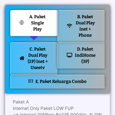
A. Paket
B. Paket
Single
Dual Play
Play
Inet +
Phone
C. Paket
D. Paket
Dual Play
IndiHome
(2P) Inet +
(3P)
Useetv
E. Paket Keluarga Combo
Paket A
Internet Only Paket LOW FUP
—> Internet 30Mbps Rp245.000/bln. *LOW