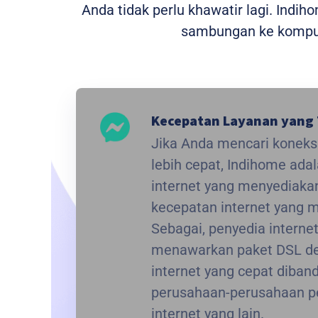
Anda tidak perlu khawatir lagi. Indi
sambungan ke kompute
Kecepatan Layanan yang 
Jika Anda mencari koneksi
lebih cepat, Indihome ada
internet yang menyediak
kecepatan internet yang
Sebagai, penyedia interne
menawarkan paket DSL de
internet yang cepat diba
perusahaan-perusahaan p
internet yang lain.