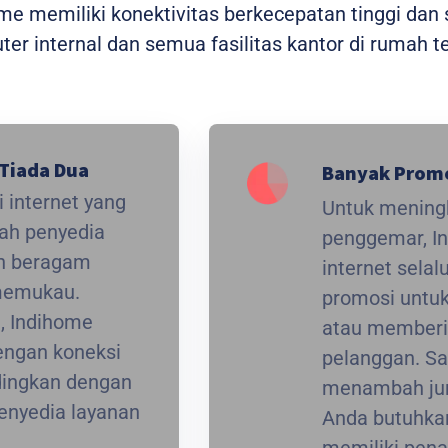
home memiliki konektivitas berkecepatan tinggi da
r internal dan semua fasilitas kantor di rumah t
Tiada Dua
Banyak Prom
 internet yang
Untuk meningk
lah penyedia
penggemar, I
an beragam
internet sela
 memukau.
promosi untuk
t, Indihome
atau memberi
ngan koneksi
pelanggan. Sa
ndingkan dengan
menambah jum
enyedia layanan
Anda butuhkan