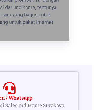
waran promosi. Ya, dengan
i dari Indihome, tentunya
 cara yang bagus untuk
ng untuk paket internet
on / Whatsapp
mi Sales IndiHome Surabaya