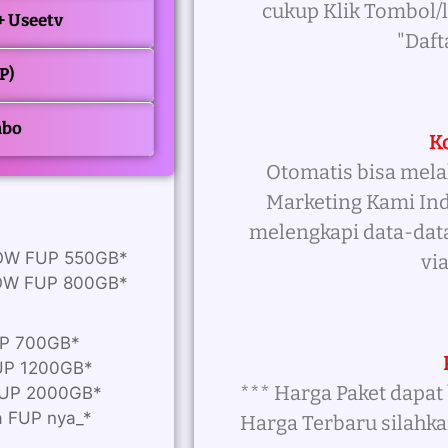
cukup Klik Tombol
 + Useetv
"Daft
P)
mbo
K
Otomatis bisa mel
Marketing Kami In
melengkapi data-dat
LOW FUP 550GB*
vi
LOW FUP 800GB*
UP 700GB*
FUP 1200GB*
*** Harga Paket dapa
*FUP 2000GB*
a FUP nya_*
Harga Terbaru silahka