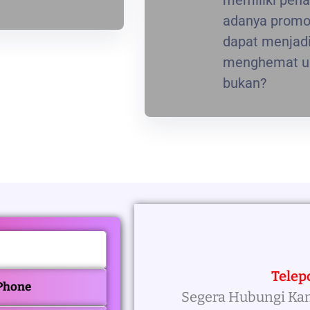
memiliki pena
adanya promos
dapat menjadi
menghemat ua
bukan?
Telep
 Phone
Segera Hubungi Ka