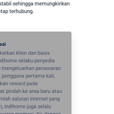
n stabil sehingga memungkinkan
etap terhubung.
osi
atkan klien dan basis
ndihome selaku penyedia
lu mengeluarkan penawaran
 pengguna pertama kali,
kan reward pada
at pindah ke area baru atau
lah saluran internet yang
, Indihome juga selalu