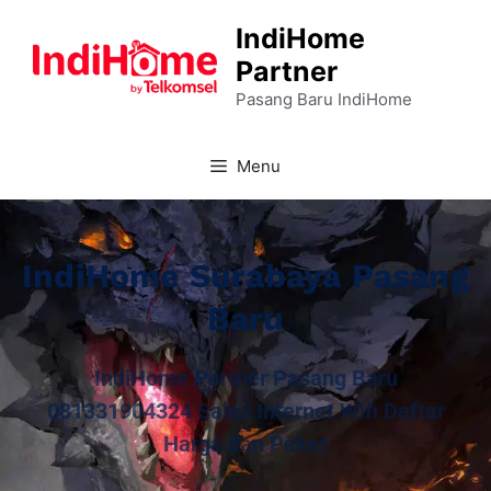
IndiHome
Partner
Pasang Baru IndiHome
Menu
IndiHome Surabaya Pasang
Baru
IndiHome Partner Pasang Baru
081331904324 Sales Internet Wifi Daftar
Harga dan Paket