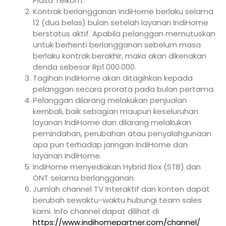
Plasa Telkom.
Kontrak berlangganan IndiHome berlaku selama
12 (dua belas) bulan setelah layanan IndiHome
berstatus aktif. Apabila pelanggan memutuskan
untuk berhenti berlangganan sebelum masa
berlaku kontrak berakhir, maka akan dikenakan
denda sebesar Rp1.000.000.
Tagihan IndiHome akan ditagihkan kepada
pelanggan secara prorata pada bulan pertama.
Pelanggan dilarang melakukan penjualan
kembali, baik sebagian maupun keseluruhan
layanan IndiHome dan dilarang melakukan
pemindahan, perubahan atau penyalahgunaan
apa pun terhadap jaringan IndiHome dan
layanan IndiHome.
IndiHome menyediakan Hybrid Box (STB) dan
ONT selama berlangganan.
Jumlah channel TV Interaktif dan konten dapat
berubah sewaktu-waktu hubungi team sales
kami. Info channel dapat dilihat di
https://www.indihomepartner.com/channel/