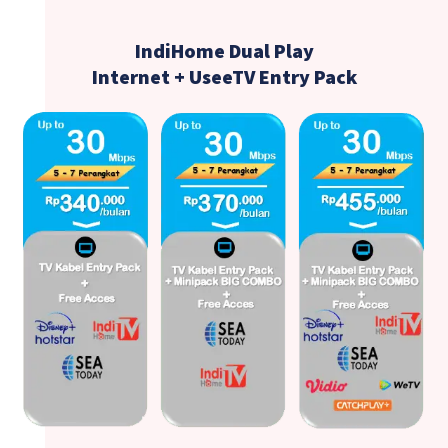
IndiHome Dual Play
Internet + UseeTV Entry Pack