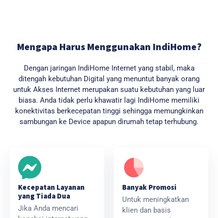
Mengapa Harus Menggunakan IndiHome?
Dengan jaringan IndiHome Internet yang stabil, maka
ditengah kebutuhan Digital yang menuntut banyak orang
untuk Akses Internet merupakan suatu kebutuhan yang luar
biasa. Anda tidak perlu khawatir lagi IndiHome memiliki
konektivitas berkecepatan tinggi sehingga memungkinkan
sambungan ke Device apapun dirumah tetap terhubung.
Banyak Promosi
Kecepatan Layanan
yang Tiada Dua
Untuk meningkatkan
Jika Anda mencari
klien dan basis