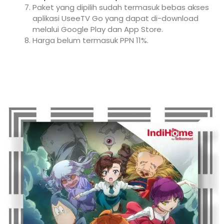
Paket yang dipilih sudah termasuk bebas akses
aplikasi UseeTV Go yang dapat di-download
melalui Google Play dan App Store.
Harga belum termasuk PPN 11%.