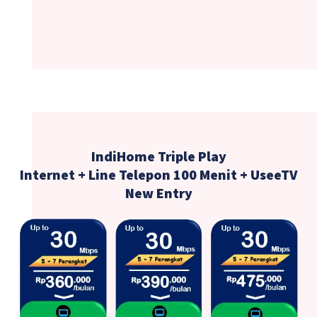
IndiHome Triple Play
Internet + Line Telepon 100 Menit + UseeTV
New Entry