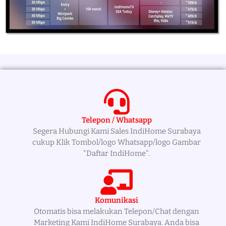
Telepon / Whatsapp
Segera Hubungi Kami Sales IndiHome Surabaya
cukup Klik Tombol/logo Whatsapp/logo Gambar
"Daftar IndiHome".
Komunikasi
Otomatis bisa melakukan Telepon/Chat dengan
Marketing Kami IndiHome Surabaya. Anda bisa