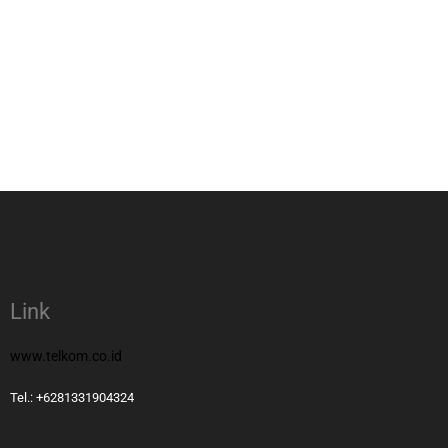
Link
www.telkom.co.id
Tel.: +6281331904324