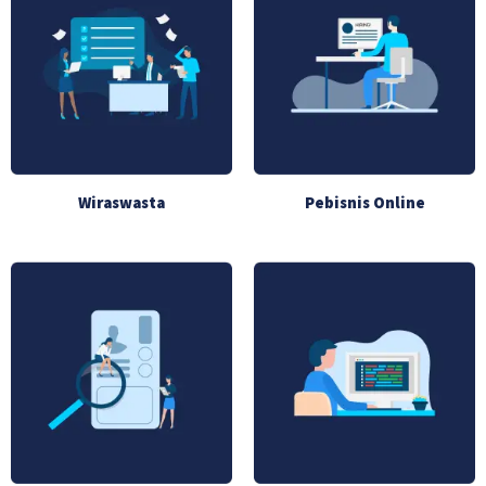
Wiraswasta
Pebisnis Online