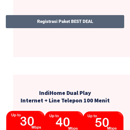
Registrasi Paket BEST DEAL
IndiHome Dual Play
Internet + Line Telepon 100 Menit