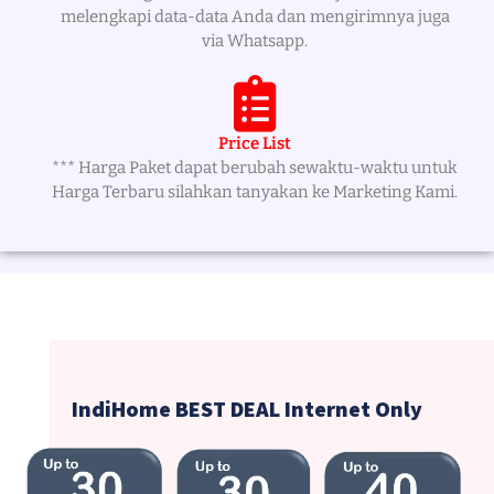
melengkapi data-data Anda dan mengirimnya juga
via Whatsapp.
Price List
*** Harga Paket dapat berubah sewaktu-waktu untuk
Harga Terbaru silahkan tanyakan ke Marketing Kami.
IndiHome BEST DEAL Internet Only