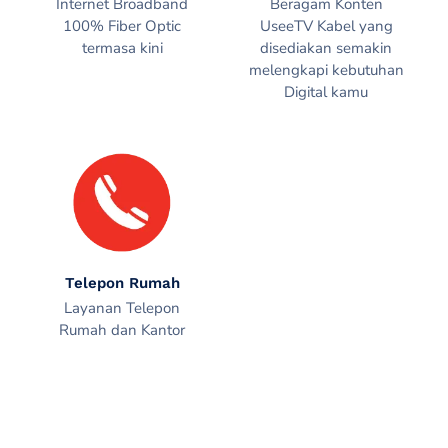
Internet Broadband
Beragam Konten
100% Fiber Optic
UseeTV Kabel yang
termasa kini
disediakan semakin
melengkapi kebutuhan
Digital kamu
Telepon Rumah
Layanan Telepon
Rumah dan Kantor