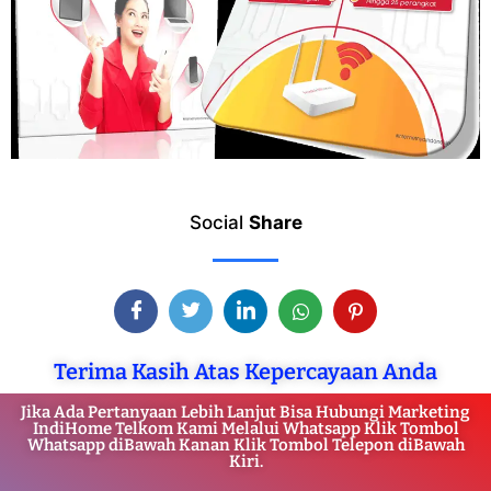
Social
Share
Terima Kasih Atas Kepercayaan Anda
Jika Ada Pertanyaan Lebih Lanjut Bisa Hubungi Marketing
IndiHome Telkom Kami Melalui Whatsapp Klik Tombol
Whatsapp diBawah Kanan Klik Tombol Telepon diBawah
Kiri.