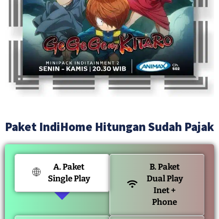
Paket IndiHome Hitungan Sudah Pajak
A. Paket
B. Paket
Single Play
Dual Play
Inet +
Phone