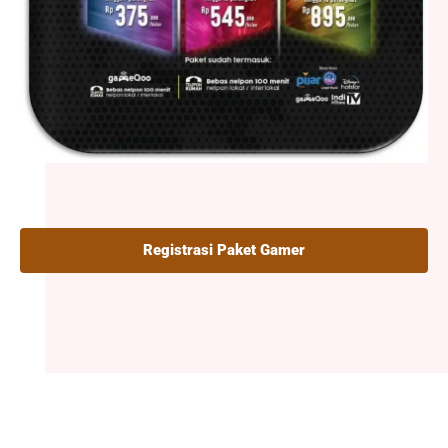
Registrasi Paket Gamer