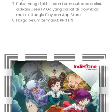
Paket yang dipilih sudah termasuk bebas akses
aplikasi UseeTV Go yang dapat di-download
melalui Google Play dan App Store.
Harga belum termasuk PPN 11%.