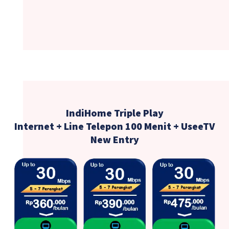
IndiHome Triple Play
Internet + Line Telepon 100 Menit + UseeTV
New Entry