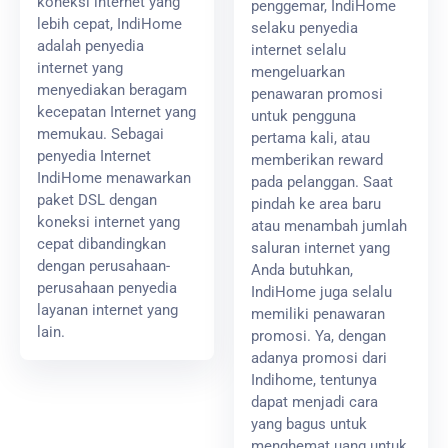
koneksi internet yang
penggemar, IndiHome
lebih cepat, IndiHome
selaku penyedia
adalah penyedia
internet selalu
internet yang
mengeluarkan
menyediakan beragam
penawaran promosi
kecepatan Internet yang
untuk pengguna
memukau. Sebagai
pertama kali, atau
penyedia Internet
memberikan reward
IndiHome menawarkan
pada pelanggan. Saat
paket DSL dengan
pindah ke area baru
koneksi internet yang
atau menambah jumlah
cepat dibandingkan
saluran internet yang
dengan perusahaan-
Anda butuhkan,
perusahaan penyedia
IndiHome juga selalu
layanan internet yang
memiliki penawaran
lain.
promosi. Ya, dengan
adanya promosi dari
Indihome, tentunya
dapat menjadi cara
yang bagus untuk
menghemat uang untuk