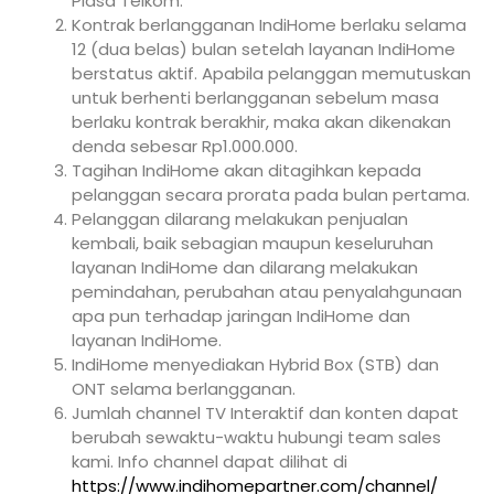
Plasa Telkom.
Kontrak berlangganan IndiHome berlaku selama
12 (dua belas) bulan setelah layanan IndiHome
berstatus aktif. Apabila pelanggan memutuskan
untuk berhenti berlangganan sebelum masa
berlaku kontrak berakhir, maka akan dikenakan
denda sebesar Rp1.000.000.
Tagihan IndiHome akan ditagihkan kepada
pelanggan secara prorata pada bulan pertama.
Pelanggan dilarang melakukan penjualan
kembali, baik sebagian maupun keseluruhan
layanan IndiHome dan dilarang melakukan
pemindahan, perubahan atau penyalahgunaan
apa pun terhadap jaringan IndiHome dan
layanan IndiHome.
IndiHome menyediakan Hybrid Box (STB) dan
ONT selama berlangganan.
Jumlah channel TV Interaktif dan konten dapat
berubah sewaktu-waktu hubungi team sales
kami. Info channel dapat dilihat di
https://www.indihomepartner.com/channel/