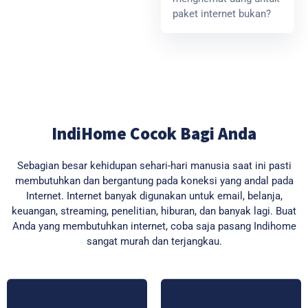
paket internet bukan?
IndiHome Cocok Bagi Anda
Sebagian besar kehidupan sehari-hari manusia saat ini pasti
membutuhkan dan bergantung pada koneksi yang andal pada
Internet. Internet banyak digunakan untuk email, belanja,
keuangan, streaming, penelitian, hiburan, dan banyak lagi. Buat
Anda yang membutuhkan internet, coba saja pasang Indihome
sangat murah dan terjangkau.