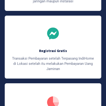
jaringan maupun instalasi
Registrasi Gratis
Transaksi Pembayaran setelah Terpasang IndiHome
di Lokasi setelah itu melakukan Pembayaran Uang
Jaminan