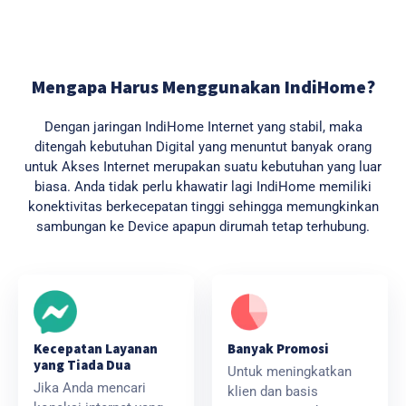
Mengapa Harus Menggunakan IndiHome?
Dengan jaringan IndiHome Internet yang stabil, maka
ditengah kebutuhan Digital yang menuntut banyak orang
untuk Akses Internet merupakan suatu kebutuhan yang luar
biasa. Anda tidak perlu khawatir lagi IndiHome memiliki
konektivitas berkecepatan tinggi sehingga memungkinkan
sambungan ke Device apapun dirumah tetap terhubung.
Banyak Promosi
Kecepatan Layanan
yang Tiada Dua
Untuk meningkatkan
Jika Anda mencari
klien dan basis