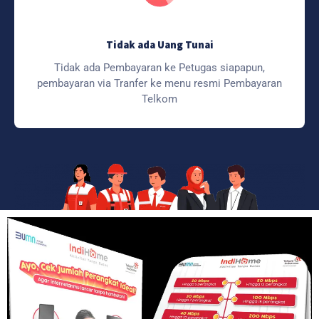
Tidak ada Uang Tunai
Tidak ada Pembayaran ke Petugas siapapun,
pembayaran via Tranfer ke menu resmi Pembayaran
Telkom