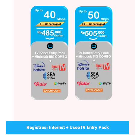
Registrasi Internet + UseeTV Entry Pack