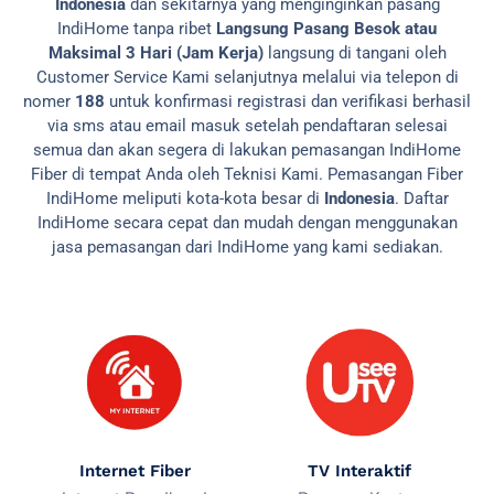
Indonesia
dan sekitarnya yang menginginkan pasang
IndiHome tanpa ribet
Langsung Pasang Besok atau
Maksimal 3 Hari (Jam Kerja)
langsung di tangani oleh
Customer Service Kami selanjutnya melalui via telepon di
nomer
188
untuk konfirmasi registrasi dan verifikasi berhasil
via sms atau email masuk setelah pendaftaran selesai
semua dan akan segera di lakukan pemasangan IndiHome
Fiber di tempat Anda oleh Teknisi Kami.
Pemasangan Fiber
IndiHome meliputi kota-kota besar di
Indonesia
. Daftar
IndiHome secara cepat dan mudah dengan menggunakan
jasa pemasangan dari IndiHome yang kami sediakan.
Internet Fiber
TV Interaktif