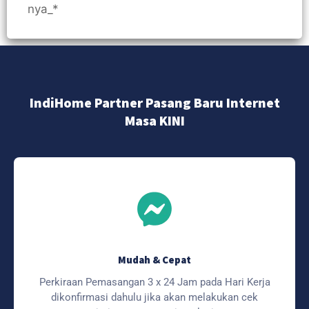
nya_*
IndiHome Partner Pasang Baru Internet
Masa KINI
Mudah & Cepat
Perkiraan Pemasangan 3 x 24 Jam pada Hari Kerja
dikonfirmasi dahulu jika akan melakukan cek