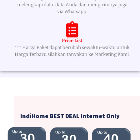
melengkapi data-data Anda dan mengirimnya juga
via Whatsapp.
Price List
*** Harga Paket dapat berubah sewaktu-waktu untuk
Harga Terbaru silahkan tanyakan ke Marketing Kami.
IndiHome BEST DEAL Internet Only