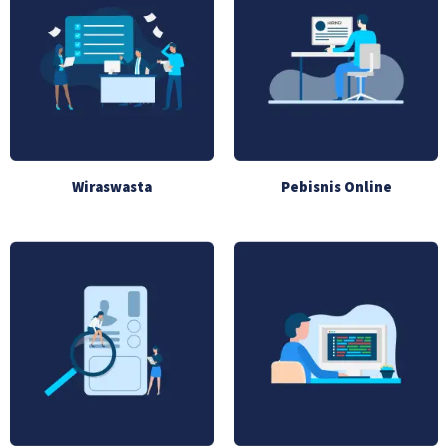
Wiraswasta
Pebisnis Online