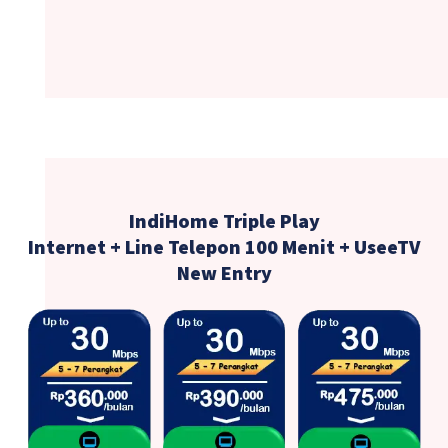
IndiHome Triple Play
Internet + Line Telepon 100 Menit + UseeTV
New Entry