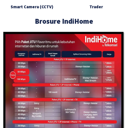
Smart Camera (CCTV)
Trader
Brosure IndiHome