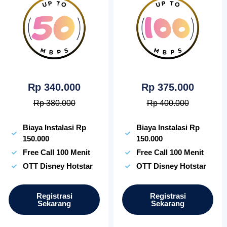
Rp 340.000
Rp 375.000
Rp 380.000
Rp 400.000
Biaya Instalasi Rp
Biaya Instalasi Rp
150.000
150.000
Free Call 100 Menit
Free Call 100 Menit
OTT Disney Hotstar
OTT Disney Hotstar
Registrasi
Registrasi
Sekarang
Sekarang