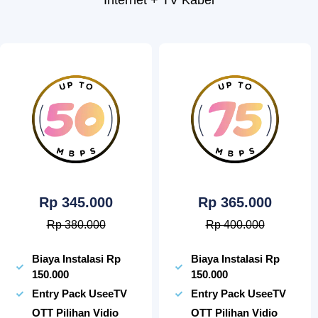
Rp 345.000
Rp 365.000
Rp 380.000
Rp 400.000
Biaya Instalasi Rp
Biaya Instalasi Rp
150.000
150.000
Entry Pack UseeTV
Entry Pack UseeTV
OTT Pilihan Vidio
OTT Pilihan Vidio