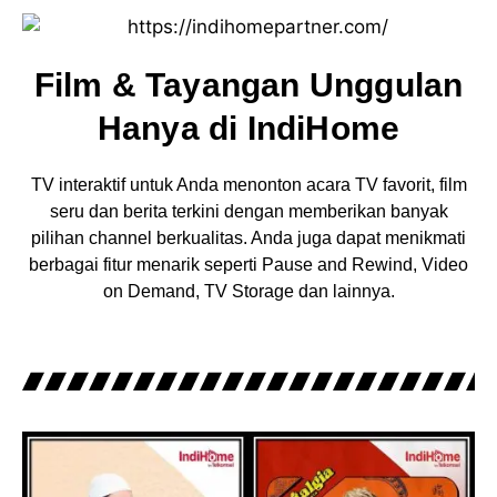
Film & Tayangan Unggulan
Hanya di IndiHome
TV interaktif untuk Anda menonton acara TV favorit, film
seru dan berita terkini dengan memberikan banyak
pilihan channel berkualitas. Anda juga dapat menikmati
berbagai fitur menarik seperti Pause and Rewind, Video
on Demand, TV Storage dan lainnya.