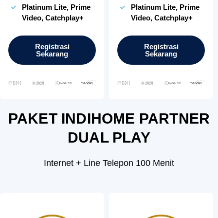
Platinum Lite, Prime
Platinum Lite, Prime
Video, Catchplay+
Video, Catchplay+
Registrasi
Registrasi
Sekarang
Sekarang
PAKET INDIHOME PARTNER
DUAL PLAY
Internet + Line Telepon 100 Menit