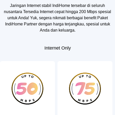
Jaringan Internet stabil IndiHome tersebar di seluruh
nusantara Tersedia Internet cepat hingga 200 Mbps spesial
untuk Anda! Yuk, segera nikmati berbagai benefit Paket
IndiHome Partner dengan harga terjangkau, spesial untuk
Anda dan keluarga.
Internet Only