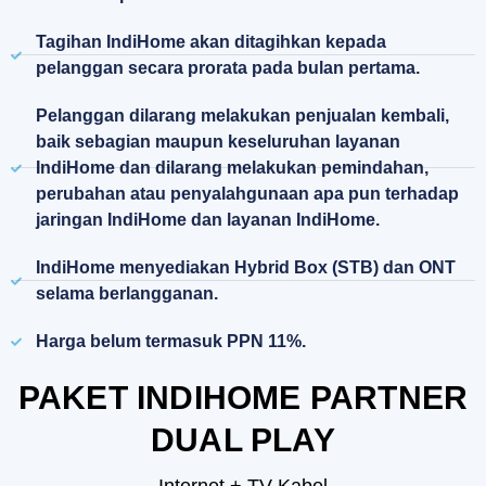
Tagihan IndiHome akan ditagihkan kepada
pelanggan secara prorata pada bulan pertama.
Pelanggan dilarang melakukan penjualan kembali,
baik sebagian maupun keseluruhan layanan
IndiHome dan dilarang melakukan pemindahan,
perubahan atau penyalahgunaan apa pun terhadap
jaringan IndiHome dan layanan IndiHome.
IndiHome menyediakan Hybrid Box (STB) dan ONT
selama berlangganan.
Harga belum termasuk PPN 11%.
PAKET INDIHOME PARTNER
DUAL PLAY
Internet + TV Kabel