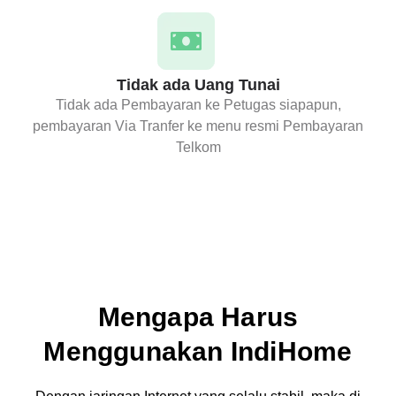
Tidak ada Uang Tunai
Tidak ada Pembayaran ke Petugas siapapun,
pembayaran Via Tranfer ke menu resmi Pembayaran
Telkom
Mengapa Harus
Menggunakan IndiHome