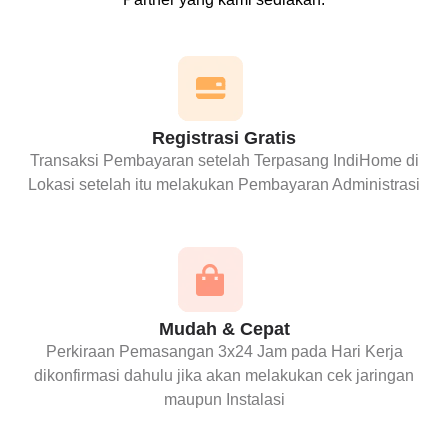
Registrasi Gratis
Transaksi Pembayaran setelah Terpasang IndiHome di
Lokasi setelah itu melakukan Pembayaran Administrasi
Mudah & Cepat
Perkiraan Pemasangan 3x24 Jam pada Hari Kerja
dikonfirmasi dahulu jika akan melakukan cek jaringan
maupun Instalasi