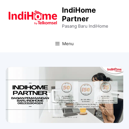
IndiHome
Partner
Pasang Baru IndiHome
Menu