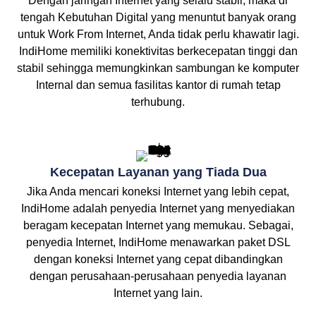
Dengan jaringan Internet yang selalu stabil, maka di
tengah Kebutuhan Digital yang menuntut banyak orang
untuk Work From Internet, Anda tidak perlu khawatir lagi.
IndiHome memiliki konektivitas berkecepatan tinggi dan
stabil sehingga memungkinkan sambungan ke komputer
Internal dan semua fasilitas kantor di rumah tetap
terhubung.
Kecepatan Layanan yang Tiada Dua
Jika Anda mencari koneksi Internet yang lebih cepat,
IndiHome adalah penyedia Internet yang menyediakan
beragam kecepatan Internet yang memukau. Sebagai,
penyedia Internet, IndiHome menawarkan paket DSL
dengan koneksi Internet yang cepat dibandingkan
dengan perusahaan-perusahaan penyedia layanan
Internet yang lain.