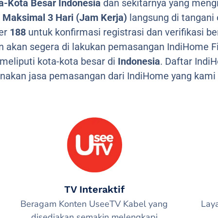
a-Kota Besar Indonesia
dan sekitarnya yang meng
Maksimal 3 Hari (Jam Kerja)
langsung di tangani
mer
188
untuk konfirmasi registrasi dan verifikasi 
n akan segera di lakukan pemasangan IndiHome Fi
eliputi kota-kota besar di
Indonesia
. Daftar Ind
akan jasa pemasangan dari IndiHome yang kami 
TV Interaktif
Beragam Konten UseeTV Kabel yang
Lay
disediakan semakin melengkapi