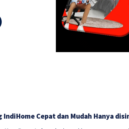
 IndiHome Cepat dan Mudah Hanya disi