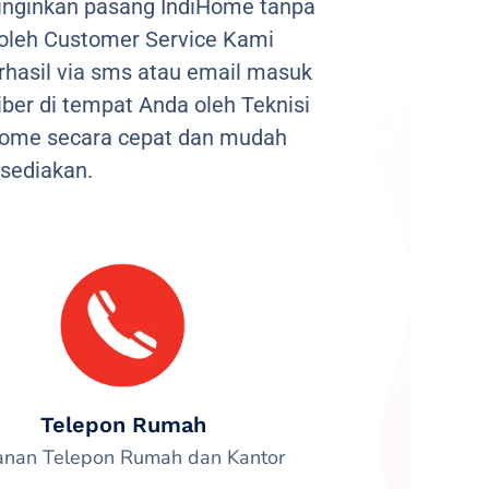
inginkan pasang IndiHome tanpa
 oleh Customer Service Kami
berhasil via sms atau email masuk
ber di tempat Anda oleh Teknisi
iHome secara cepat dan mudah
sediakan.
Telepon Rumah
anan Telepon Rumah dan Kantor