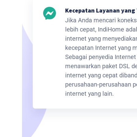
Kecepatan Layanan yang 
Jika Anda mencari koneksi
lebih cepat, IndiHome ada
internet yang menyediak
kecepatan Internet yang
Sebagai penyedia Interne
menawarkan paket DSL de
internet yang cepat diba
perusahaan-perusahaan p
internet yang lain.