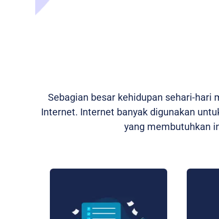
Sebagian besar kehidupan sehari-hari
Internet. Internet banyak digunakan untuk
yang membutuhkan int