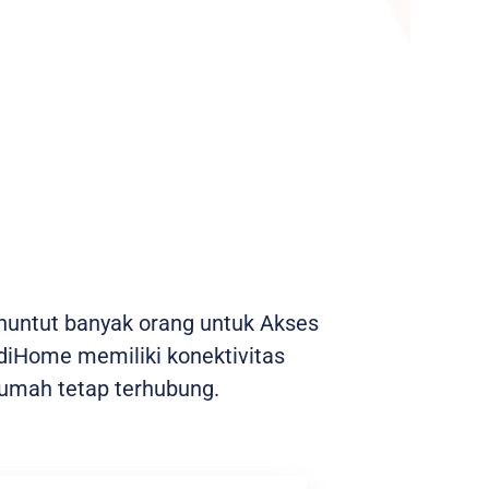
enuntut banyak orang untuk Akses
ndiHome memiliki konektivitas
umah tetap terhubung.