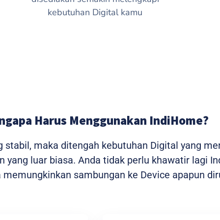
kebutuhan Digital kamu
ngapa Harus Menggunakan IndiHome?
g stabil, maka ditengah kebutuhan Digital yang m
yang luar biasa. Anda tidak perlu khawatir lagi I
ga memungkinkan sambungan ke Device apapun dir