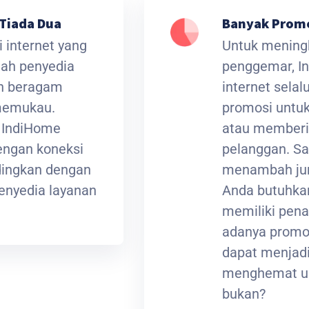
Tiada Dua
Banyak Prom
 internet yang
Untuk meningk
lah penyedia
penggemar, I
an beragam
internet sela
 memukau.
promosi untuk
t IndiHome
atau memberi
ngan koneksi
pelanggan. Sa
ndingkan dengan
menambah jum
enyedia layanan
Anda butuhkan
memiliki pena
adanya promos
dapat menjadi
menghemat ua
bukan?