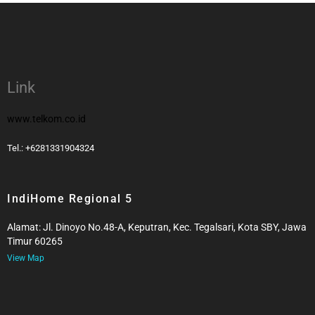
Link
www.telkom.co.id
Tel.: +6281331904324
IndiHome Regional 5
Alamat: Jl. Dinoyo No.48-A, Keputran, Kec. Tegalsari, Kota SBY, Jawa
Timur 60265
View Map