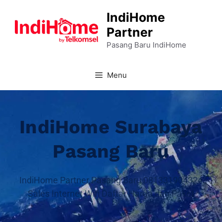
IndiHome
Partner
Pasang Baru IndiHome
Menu
IndiHome Surabaya
Pasang Baru
IndiHome Partner Pasang Baru 081331904324
Sales Internet Wifi Daftar Harga dan Paket