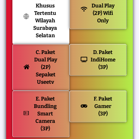
Khusus
Dual Play
Tertentu
(2P) Wifi
Wilayah
Only
Surabaya
Selatan
C. Paket
D. Paket
Dual Play
IndiHome
(2P)
(3P)
Sepaket
Useetv
E. Paket
F. Paket
Bundling
Gamer
Smart
(3P)
Camera
(3P)