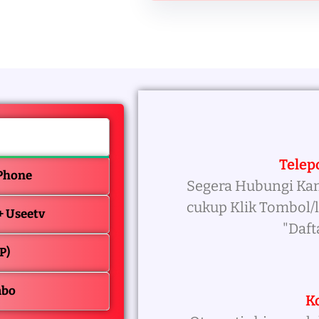
Telep
 Phone
Segera Hubungi Ka
cukup Klik Tombol
 + Useetv
"Daft
P)
mbo
K