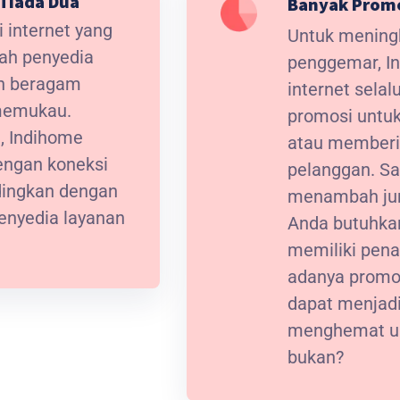
Tiada Dua
Banyak Prom
 internet yang
Untuk meningk
lah penyedia
penggemar, I
an beragam
internet sela
 memukau.
promosi untuk
t, Indihome
atau memberi
ngan koneksi
pelanggan. Sa
ndingkan dengan
menambah jum
enyedia layanan
Anda butuhkan
memiliki pena
adanya promos
dapat menjadi
menghemat ua
bukan?