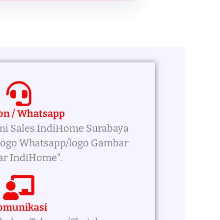
on / Whatsapp
mi Sales IndiHome Surabaya
/logo Whatsapp/logo Gambar
ar IndiHome".
omunikasi