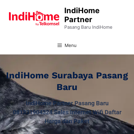
IndiHome
Partner
Pasang Baru IndiHome
Menu
IndiHome Surabaya Pasang
Baru
IndiHome Partner Pasang Baru
081331904324 Sales Internet Wifi Daftar
Harga dan Paket