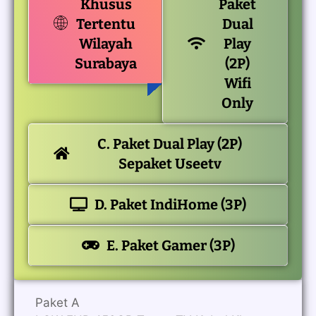
Khusus
Paket
Tertentu
Dual
Wilayah
Play
Surabaya
(2P)
Wifi
Only
C. Paket Dual Play (2P)
Sepaket Useetv
D. Paket IndiHome (3P)
E. Paket Gamer (3P)
Paket A