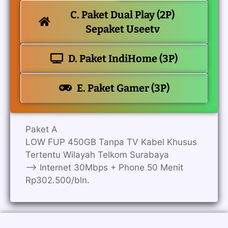
C. Paket Dual Play (2P)
Sepaket Useetv
D. Paket IndiHome (3P)
E. Paket Gamer (3P)
Paket A
LOW FUP 450GB Tanpa TV Kabel Khusus
Tertentu Wilayah Telkom Surabaya
—> Internet 30Mbps + Phone 50 Menit
Rp302.500/bln.