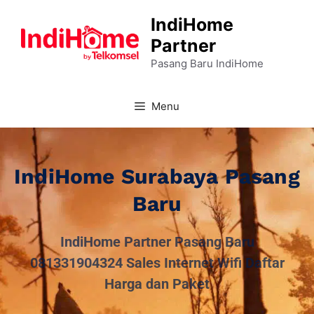
IndiHome
Partner
Pasang Baru IndiHome
Menu
IndiHome Surabaya Pasang
Baru
IndiHome Partner Pasang Baru
081331904324 Sales Internet Wifi Daftar
Harga dan Paket