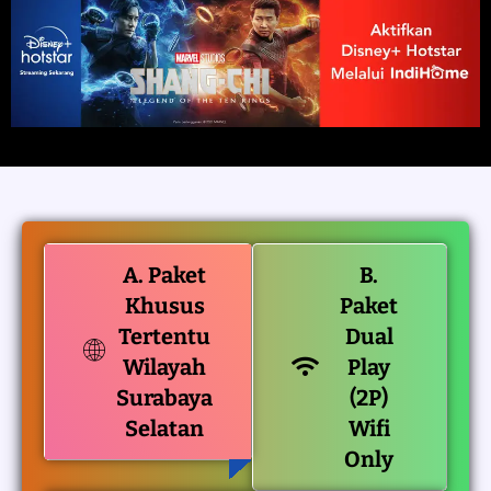
A. Paket
B.
Khusus
Paket
Tertentu
Dual
Wilayah
Play
Surabaya
(2P)
Selatan
Wifi
Only