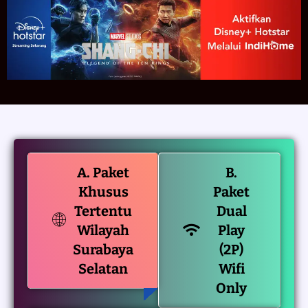
A. Paket
B.
Khusus
Paket
Tertentu
Dual
Wilayah
Play
Surabaya
(2P)
Selatan
Wifi
Only