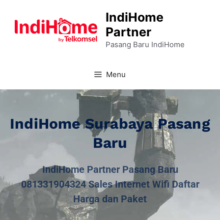
IndiHome
Partner
Pasang Baru IndiHome
Menu
IndiHome Surabaya Pasang
Baru
IndiHome Partner Pasang Baru
081331904324 Sales Internet Wifi Daftar
Harga dan Paket