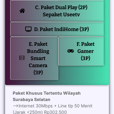
C. Paket Dual Play (2P)
Sepaket Useetv
D. Paket IndiHome (3P)
E. Paket
F. Paket
Bundling
Gamer
Smart
(3P)
Camera
(3P)
Paket Khusus Tertentu Wilayah
Surabaya Selatan
—>Internet 30Mbps + Line tlp 50 Menit
(Jarak <250m) Rp302.500