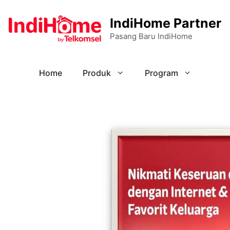
IndiHome Partner
Pasang Baru IndiHome
Home
Produk
Program