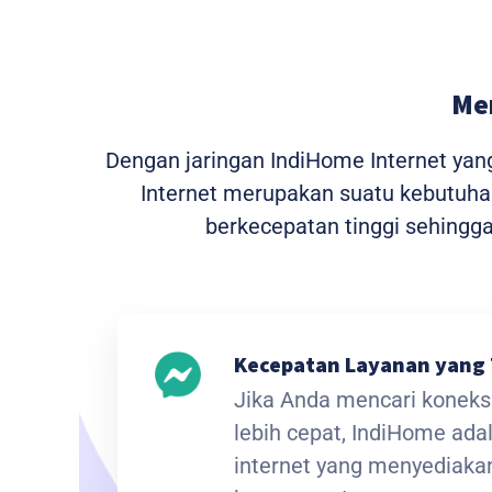
Me
Dengan jaringan IndiHome Internet yan
Internet merupakan suatu kebutuhan 
berkecepatan tinggi sehing
Kecepatan Layanan yang 
Jika Anda mencari koneksi
lebih cepat, IndiHome ada
internet yang menyediak