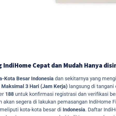
 IndiHome Cepat dan Mudah Hanya disi
a-Kota Besar Indonesia
dan sekitarnya yang meng
Maksimal 3 Hari (Jam Kerja)
langsung di tangani
mer
188
untuk konfirmasi registrasi dan verifikasi 
n akan segera di lakukan pemasangan IndiHome Fi
eliputi kota-kota besar di
Indonesia
. Daftar Ind