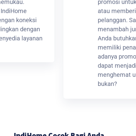
 memukau.
promosi untuk
t IndiHome
atau memberi
ngan koneksi
pelanggan. Sa
ndingkan dengan
menambah jum
enyedia layanan
Anda butuhkan
memiliki pena
adanya promos
dapat menjadi
menghemat ua
bukan?
IndiHome Cocok Bagi Anda