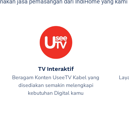
akan jasa pemasangan dari IndiHome yang kami 
TV Interaktif
Beragam Konten UseeTV Kabel yang
Lay
disediakan semakin melengkapi
kebutuhan Digital kamu