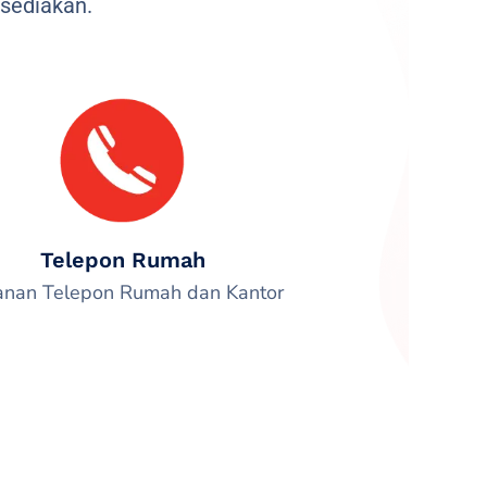
sediakan.
Telepon Rumah
anan Telepon Rumah dan Kantor