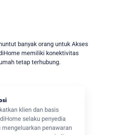
enuntut banyak orang untuk Akses
ndiHome memiliki konektivitas
umah tetap terhubung.
osi
atkan klien dan basis
ndiHome selaku penyedia
lu mengeluarkan penawaran