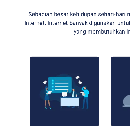
Sebagian besar kehidupan sehari-hari
Internet. Internet banyak digunakan untuk
yang membutuhkan int