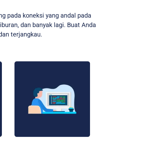
ng pada koneksi yang andal pada
hiburan, dan banyak lagi. Buat Anda
an terjangkau.