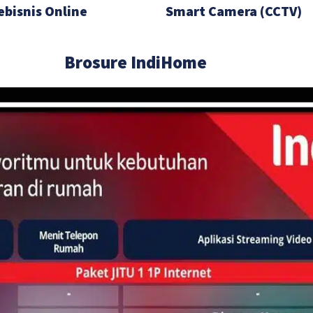
ebisnis Online
Smart Camera (CCTV)
Brosure IndiHome