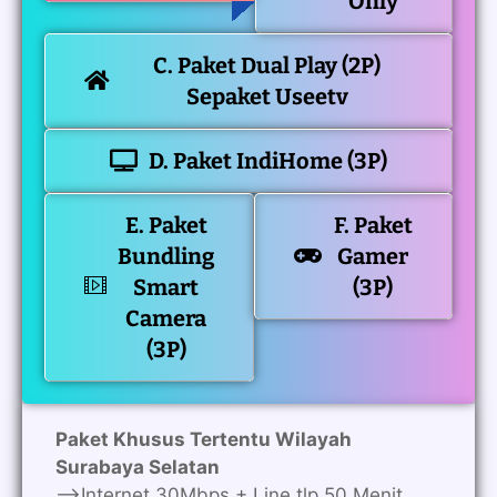
Only
C. Paket Dual Play (2P)
Sepaket Useetv
D. Paket IndiHome (3P)
E. Paket
F. Paket
Bundling
Gamer
Smart
(3P)
Camera
(3P)
Paket Khusus Tertentu Wilayah
Surabaya Selatan
—>Internet 30Mbps + Line tlp 50 Menit