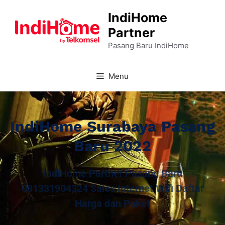
IndiHome
Partner
Pasang Baru IndiHome
Menu
IndiHome Surabaya Pasang
Baru 2022
IndiHome Partner Pasang Baru
081331904324 Sales Internet Wifi Daftar
Harga dan Paket