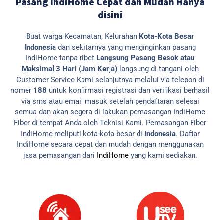
Pasang IndiHome Cepat dan Mudah Hanya
disini
Buat warga Kecamatan, Kelurahan
Kota-Kota Besar
Indonesia
dan sekitarnya yang menginginkan pasang
IndiHome tanpa ribet
Langsung Pasang Besok atau
Maksimal 3 Hari (Jam Kerja)
langsung di tangani oleh
Customer Service Kami selanjutnya melalui via telepon di
nomer
188
untuk konfirmasi registrasi dan verifikasi berhasil
via sms atau email masuk setelah pendaftaran selesai
semua dan akan segera di lakukan pemasangan IndiHome
Fiber di tempat Anda oleh Teknisi Kami.
Pemasangan Fiber
IndiHome meliputi kota-kota besar di
Indonesia
. Daftar
IndiHome secara cepat dan mudah dengan menggunakan
jasa pemasangan dari
IndiHome
yang kami sediakan.