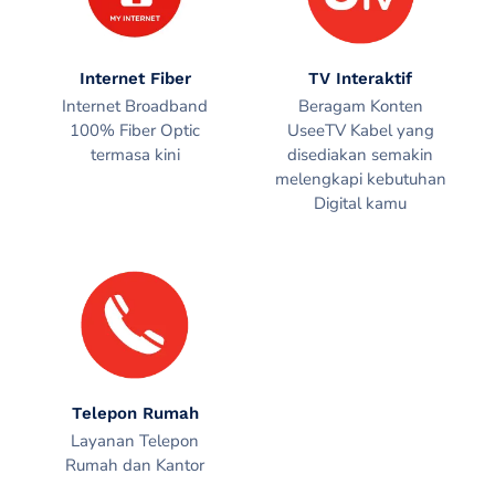
Internet Fiber
TV Interaktif
Internet Broadband
Beragam Konten
100% Fiber Optic
UseeTV Kabel yang
termasa kini
disediakan semakin
melengkapi kebutuhan
Digital kamu
Telepon Rumah
Layanan Telepon
Rumah dan Kantor