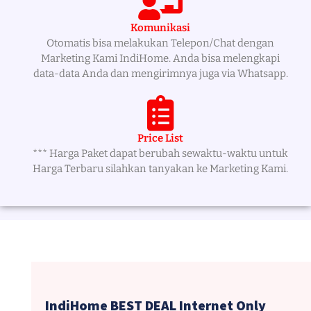
Komunikasi
Otomatis bisa melakukan Telepon/Chat dengan
Marketing Kami IndiHome. Anda bisa melengkapi
data-data Anda dan mengirimnya juga via Whatsapp.
Price List
*** Harga Paket dapat berubah sewaktu-waktu untuk
Harga Terbaru silahkan tanyakan ke Marketing Kami.
IndiHome BEST DEAL Internet Only