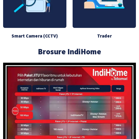
Smart Camera (CCTV)
Trader
Brosure IndiHome