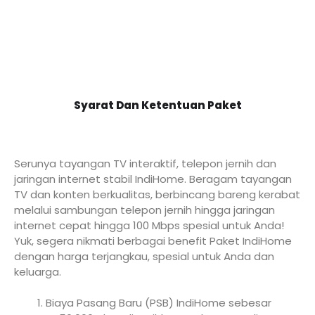
Syarat Dan Ketentuan Paket
Serunya tayangan TV interaktif, telepon jernih dan
jaringan internet stabil IndiHome. Beragam tayangan
TV dan konten berkualitas, berbincang bareng kerabat
melalui sambungan telepon jernih hingga jaringan
internet cepat hingga 100 Mbps spesial untuk Anda!
Yuk, segera nikmati berbagai benefit Paket IndiHome
dengan harga terjangkau, spesial untuk Anda dan
keluarga.
Biaya Pasang Baru (PSB) IndiHome sebesar