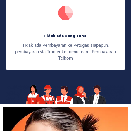
Tidak ada Uang Tunai
Tidak ada Pembayaran ke Petugas siapapun,
pembayaran via Tranfer ke menu resmi Pembayaran
Telkom