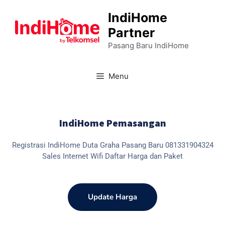
IndiHome
Partner
Pasang Baru IndiHome
Menu
IndiHome Pemasangan
Registrasi IndiHome Duta Graha Pasang Baru 081331904324
Sales Internet Wifi Daftar Harga dan Paket
Update Harga