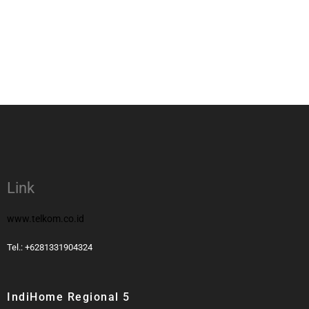
Link
www.telkom.co.id
Tel.: +6281331904324
IndiHome Regional 5