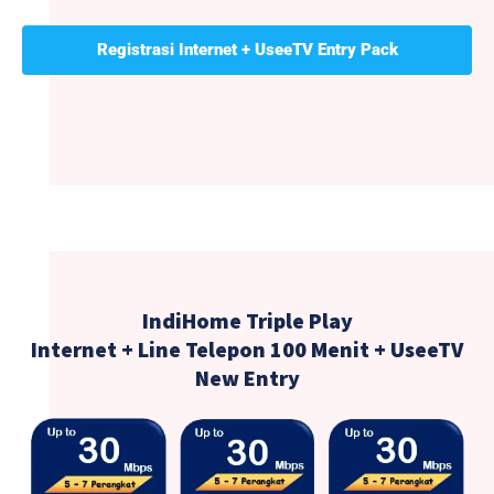
Registrasi Internet + UseeTV Entry Pack
IndiHome Triple Play
Internet + Line Telepon 100 Menit + UseeTV
New Entry