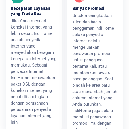
Banyak Promosi
Kecepatan Layanan
yang Tiada Dua
Untuk meningkatkan
Jika Anda mencari
klien dan basis
koneksi internet yang
penggemar, IndiHome
lebih cepat, IndiHome
selaku penyedia
adalah penyedia
internet selalu
internet yang
mengeluarkan
menyediakan beragam
penawaran promosi
kecepatan Internet yang
untuk pengguna
memukau. Sebagai
pertama kali, atau
penyedia Internet
memberikan reward
IndiHome menawarkan
pada pelanggan. Saat
paket DSL dengan
pindah ke area baru
koneksi internet yang
atau menambah jumlah
cepat dibandingkan
saluran internet yang
dengan perusahaan-
Anda butuhkan,
perusahaan penyedia
IndiHome juga selalu
layanan internet yang
memiliki penawaran
lain.
promosi. Ya, dengan