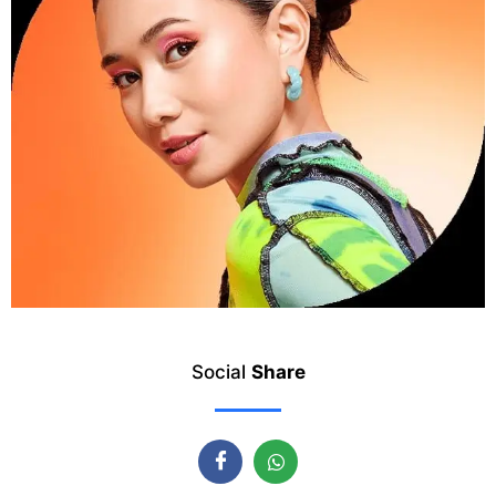
Social
Share