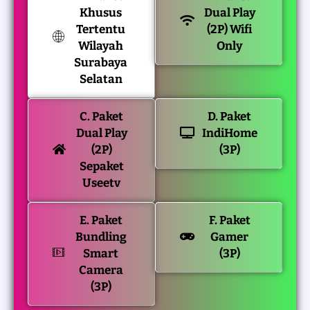
Khusus
Dual Play
Tertentu
(2P) Wifi
Wilayah
Only
Surabaya
Selatan
C. Paket
D. Paket
Dual Play
IndiHome
(2P)
(3P)
Sepaket
Useetv
E. Paket
F. Paket
Bundling
Gamer
Smart
(3P)
Camera
(3P)