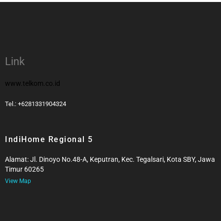
Link
www.telkom.co.id
Tel.: +6281331904324
IndiHome Regional 5
Alamat: Jl. Dinoyo No.48-A, Keputran, Kec. Tegalsari, Kota SBY, Jawa
Timur 60265
View Map