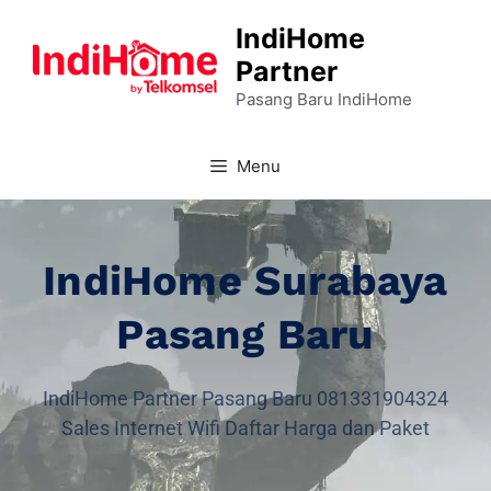
IndiHome
Partner
Pasang Baru IndiHome
Menu
IndiHome Surabaya
Pasang Baru
IndiHome Partner Pasang Baru 081331904324
Sales Internet Wifi Daftar Harga dan Paket