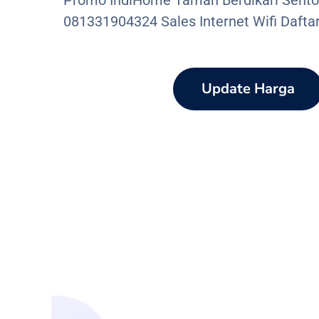
Promo IndiHome Taman Berdikari Sento
081331904324 Sales Internet Wifi Dafta
Update Harga