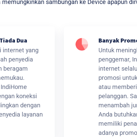
ga memungkinkan sambungan ke Device apapun dir
Tiada Dua
Banyak Prom
 internet yang
Untuk meningk
lah penyedia
penggemar, I
an beragam
internet sela
 memukau.
promosi untuk
t IndiHome
atau memberi
ngan koneksi
pelanggan. Sa
ndingkan dengan
menambah jum
enyedia layanan
Anda butuhkan
memiliki pena
adanya promos