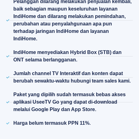
Pelanggan dilarang melakukan penjualan kembali,
baik sebagian maupun keseluruhan layanan
IndiHome dan dilarang melakukan pemindahan,
perubahan atau penyalahgunaan apa pun
terhadap jaringan IndiHome dan layanan
IndiHome.
IndiHome menyediakan Hybrid Box (STB) dan
ONT selama berlangganan.
Jumlah channel TV Interaktif dan konten dapat
berubah sewaktu-waktu hubungi team sales kami.
Paket yang dipilih sudah termasuk bebas akses
aplikasi UseeTV Go yang dapat di-download
melalui Google Play dan App Store.
Harga belum termasuk PPN 11%.