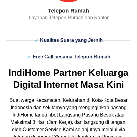
Telepon Rumah
Layanan Telepon Rumah dan Kantor
Kualitas Suara yang Jernih
Free Call sesama Telepon Rumah
IndiHome Partner Keluarga
Digital Internet Masa Kini
Buat warga Kecamatan, Kelurahan di Kota-Kota Besar
Indonesia dan sekitarnya yang menginginkan pasang
IndiHome tanpa ribet Langsung Pasang Besok atau
Maksimal 3 Hari (Jam Kerja), dan langsung di tangani
oleh Customer Service Kami selanjutnya melalui via
telepon di nomer 188 melalui konfirmasi Registrasi