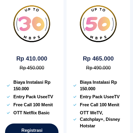
Rp 410.000
Rp 465.000
Rp 450.000
Rp 490.000
Biaya Instalasi Rp
Biaya Instalasi Rp
150.000
150.000
Entry Pack UseeTV
Entry Pack UseeTV
Free Call 100 Menit
Free Call 100 Menit
OTT Netflix Basic
OTT WeTV,
Catchplay+, Disney
Hotstar
Registrasi