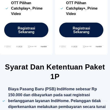
OTT Pilihan
OTT Pilihan
Catchplay+, Prime
Catchplay+, Prime
Video
Video
Registrasi
Registrasi
Sekarang
Sekarang
Syarat Dan Ketentuan Paket
1P
Biaya Pasang Baru (PSB) IndiHome sebesar Rp
150.000 dan dibayarkan pada saat registrasi
berlangganan layanan IndiHome. Pelanggan tidak
diperkenankan melakukan pembayaran secara tunai