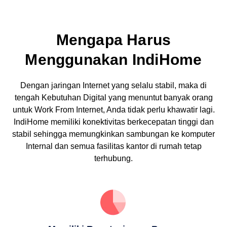
Mengapa Harus
Menggunakan IndiHome
Dengan jaringan Internet yang selalu stabil, maka di
tengah Kebutuhan Digital yang menuntut banyak orang
untuk Work From Internet, Anda tidak perlu khawatir lagi.
IndiHome memiliki konektivitas berkecepatan tinggi dan
stabil sehingga memungkinkan sambungan ke komputer
Internal dan semua fasilitas kantor di rumah tetap
terhubung.