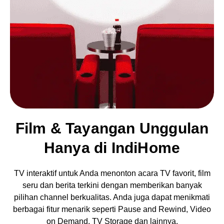
Film & Tayangan Unggulan
Hanya di IndiHome
TV interaktif untuk Anda menonton acara TV favorit, film
seru dan berita terkini dengan memberikan banyak
pilihan channel berkualitas. Anda juga dapat menikmati
berbagai fitur menarik seperti Pause and Rewind, Video
on Demand, TV Storage dan lainnya.