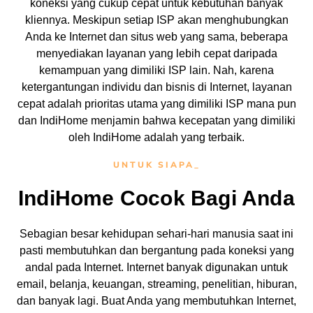
koneksi yang cukup cepat untuk kebutuhan banyak
kliennya. Meskipun setiap ISP akan menghubungkan
Anda ke Internet dan situs web yang sama, beberapa
menyediakan layanan yang lebih cepat daripada
kemampuan yang dimiliki ISP lain. Nah, karena
ketergantungan individu dan bisnis di Internet, layanan
cepat adalah prioritas utama yang dimiliki ISP mana pun
dan IndiHome menjamin bahwa kecepatan yang dimiliki
oleh IndiHome adalah yang terbaik.
UNTUK SIAPA_
IndiHome Cocok Bagi Anda
Sebagian besar kehidupan sehari-hari manusia saat ini
pasti membutuhkan dan bergantung pada koneksi yang
andal pada Internet. Internet banyak digunakan untuk
email, belanja, keuangan, streaming, penelitian, hiburan,
dan banyak lagi. Buat Anda yang membutuhkan Internet,