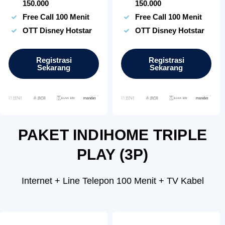
150.000
150.000
Free Call 100 Menit
Free Call 100 Menit
OTT Disney Hotstar
OTT Disney Hotstar
Registrasi
Registrasi
Sekarang
Sekarang
PAKET INDIHOME TRIPLE
PLAY (3P)
Internet + Line Telepon 100 Menit + TV Kabel