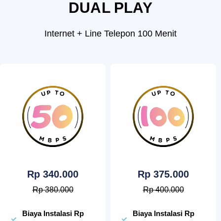
DUAL PLAY
Internet + Line Telepon 100 Menit
Rp 340.000
Rp 375.000
Rp 380.000
Rp 400.000
Biaya Instalasi Rp
Biaya Instalasi Rp