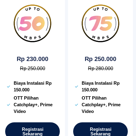
Rp 230.000
Rp 250.000
Rp 250.000
Rp 280.000
Biaya Instalasi Rp
Biaya Instalasi Rp
150.000
150.000
OTT Pilihan
OTT Pilihan
Catchplay+, Prime
Catchplay+, Prime
Video
Video
Registrasi
Registrasi
Sekarang
Sekarang