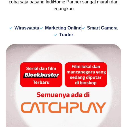
coba saja pasang IndiHome Partner sangat murah dan
terjangkau.
Wiraswasta
Marketing Online
Smart Camera
Trader