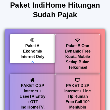
Paket IndiHome Hitungan
Sudah Pajak
Paket A
Paket B One
Ekonomis
Dynamic Free
Internet Only
Kuota Mobile
Setiap Bulan
Telkomsel
PAKET C 2P
PAKET D 2P
Internet +
Internet + Line
UseeTV Entry
Tlp Rumah
+ OTT
Free Call 100
IndiHomeTV,
Menit/bln