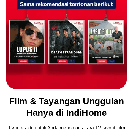
Film & Tayangan Unggulan
Hanya di IndiHome
TV interaktif untuk Anda menonton acara TV favorit, film