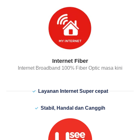
Internet Fiber
Internet Broadband 100% Fiber Optic masa kini
Layanan Internet Super cepat
Stabil, Handal dan Canggih