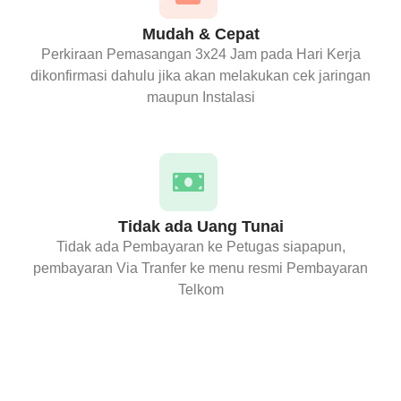
Mudah & Cepat
Perkiraan Pemasangan 3x24 Jam pada Hari Kerja
dikonfirmasi dahulu jika akan melakukan cek jaringan
maupun Instalasi
Tidak ada Uang Tunai
Tidak ada Pembayaran ke Petugas siapapun,
pembayaran Via Tranfer ke menu resmi Pembayaran
Telkom