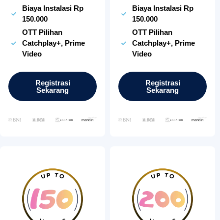
Biaya Instalasi Rp
Biaya Instalasi Rp
150.000
150.000
OTT Pilihan
OTT Pilihan
Catchplay+, Prime
Catchplay+, Prime
Video
Video
Registrasi
Registrasi
Sekarang
Sekarang