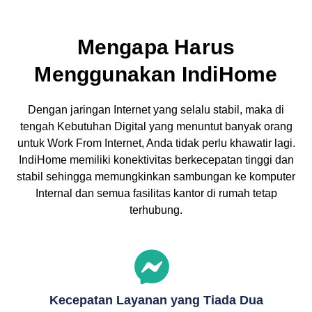
Mengapa Harus
Menggunakan IndiHome
Dengan jaringan Internet yang selalu stabil, maka di
tengah Kebutuhan Digital yang menuntut banyak orang
untuk Work From Internet, Anda tidak perlu khawatir lagi.
IndiHome memiliki konektivitas berkecepatan tinggi dan
stabil sehingga memungkinkan sambungan ke komputer
Internal dan semua fasilitas kantor di rumah tetap
terhubung.
Kecepatan Layanan yang Tiada Dua