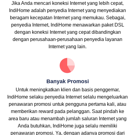
Jika Anda mencari koneksi Internet yang lebih cepat,
IndiHome adalah penyedia Internet yang menyediakan
beragam kecepatan Internet yang memukau. Sebagai,
penyedia Internet, IndiHome menawarkan paket DSL
dengan koneksi Internet yang cepat dibandingkan
dengan perusahaan-perusahaan penyedia layanan
Internet yang lain.
Banyak Promosi
Untuk meningkatkan klien dan basis penggemar,
IndiHome selaku penyedia Internet selalu mengeluarkan
penawaran promosi untuk pengguna pertama kali, atau
memberikan reward pada pelanggan. Saat pindah ke
area baru atau menambah jumlah saluran Internet yang
Anda butuhkan, IndiHome juga selalu memiliki
penawaran promosi. Ya, dengan adanya promosi dari