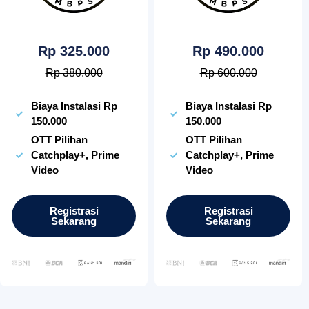
Rp 325.000
Rp 490.000
Rp 380.000
Rp 600.000
Biaya Instalasi Rp
Biaya Instalasi Rp
150.000
150.000
OTT Pilihan
OTT Pilihan
Catchplay+, Prime
Catchplay+, Prime
Video
Video
Registrasi
Registrasi
Sekarang
Sekarang