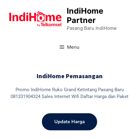
IndiHome
Partner
Pasang Baru IndiHome
Menu
IndiHome Pemasangan
Promo IndiHome Ruko Grand Ketintang Pasang Baru
081331904324 Sales Internet Wifi Daftar Harga dan Paket
Update Harga