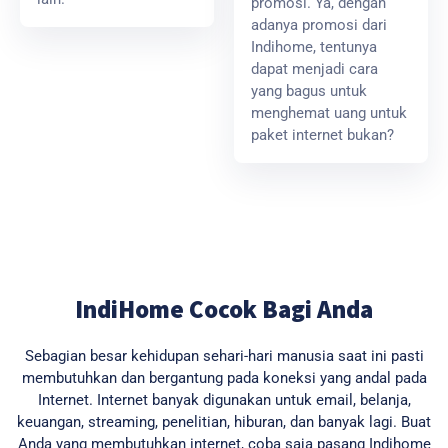
promosi. Ya, dengan
adanya promosi dari
Indihome, tentunya
dapat menjadi cara
yang bagus untuk
menghemat uang untuk
paket internet bukan?
IndiHome Cocok Bagi Anda
Sebagian besar kehidupan sehari-hari manusia saat ini pasti
membutuhkan dan bergantung pada koneksi yang andal pada
Internet. Internet banyak digunakan untuk email, belanja,
keuangan, streaming, penelitian, hiburan, dan banyak lagi. Buat
Anda yang membutuhkan internet, coba saja pasang Indihome