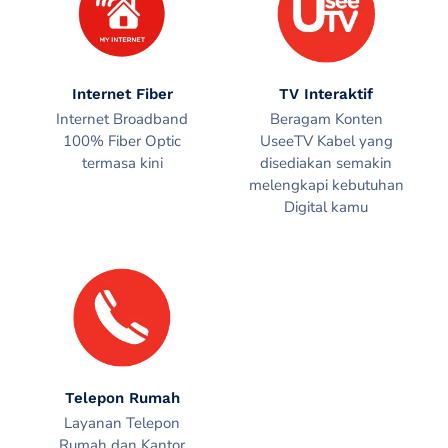
Internet Fiber
TV Interaktif
Internet Broadband
Beragam Konten
100% Fiber Optic
UseeTV Kabel yang
termasa kini
disediakan semakin
melengkapi kebutuhan
Digital kamu
Telepon Rumah
Layanan Telepon
Rumah dan Kantor