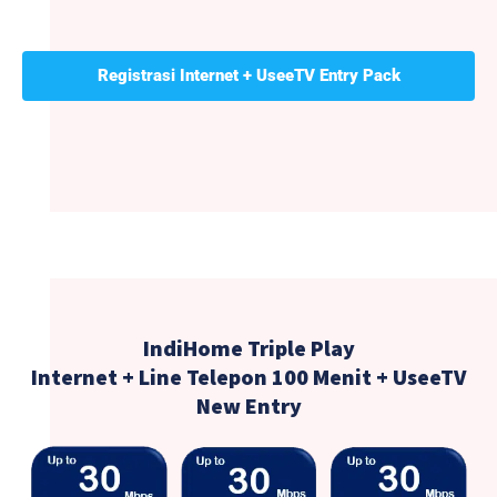
Registrasi Internet + UseeTV Entry Pack
IndiHome Triple Play
Internet + Line Telepon 100 Menit + UseeTV
New Entry