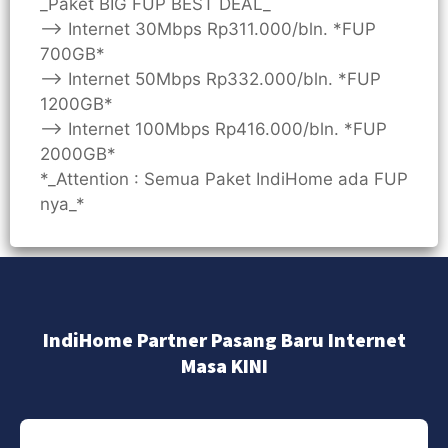
_Paket BIG FUP BEST DEAL_
—> Internet 30Mbps Rp311.000/bln. *FUP
700GB*
—> Internet 50Mbps Rp332.000/bln. *FUP
1200GB*
—> Internet 100Mbps Rp416.000/bln. *FUP
2000GB*
*_Attention : Semua Paket IndiHome ada FUP
nya_*
IndiHome Partner Pasang Baru Internet
Masa KINI