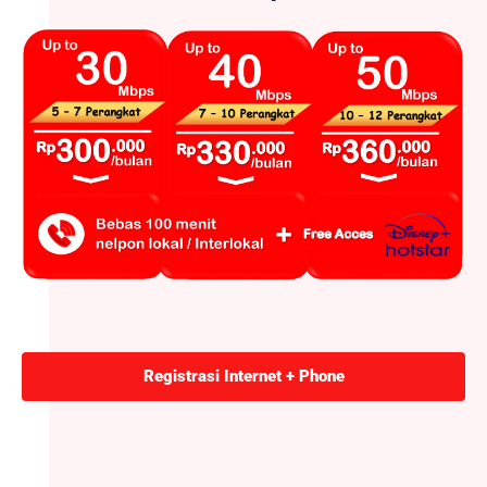
Registrasi Internet + Phone