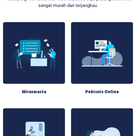
sangat murah dan terjangkau.
Wiraswasta
Pebisnis Online