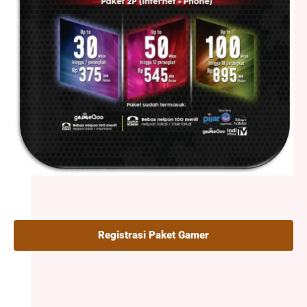
Registrasi Paket Gamer