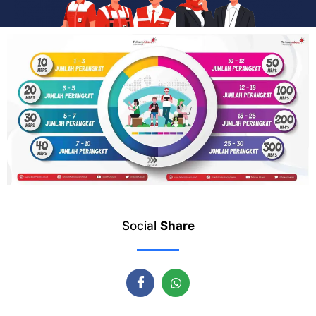
Social
Share