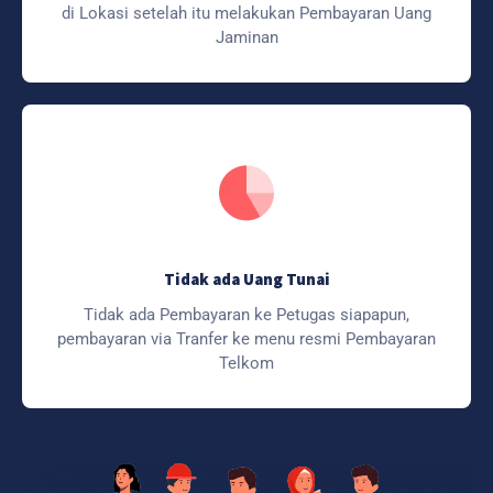
di Lokasi setelah itu melakukan Pembayaran Uang
Jaminan
Tidak ada Uang Tunai
Tidak ada Pembayaran ke Petugas siapapun,
pembayaran via Tranfer ke menu resmi Pembayaran
Telkom