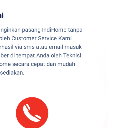
ni
inginkan pasang IndiHome tanpa
 oleh Customer Service Kami
berhasil via sms atau email masuk
ber di tempat Anda oleh Teknisi
iHome secara cepat dan mudah
sediakan.