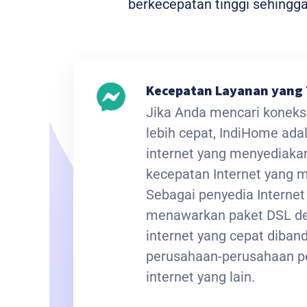
berkecepatan tinggi sehing
Kecepatan Layanan yang 
Jika Anda mencari koneksi
lebih cepat, IndiHome ada
internet yang menyediak
kecepatan Internet yang
Sebagai penyedia Interne
menawarkan paket DSL de
internet yang cepat diba
perusahaan-perusahaan p
internet yang lain.