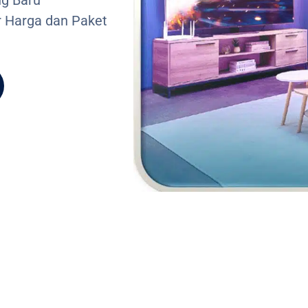
g Baru
r Harga dan Paket