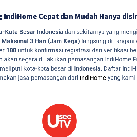
 IndiHome Cepat dan Mudah Hanya disi
a-Kota Besar Indonesia
dan sekitarnya yang meng
Maksimal 3 Hari (Jam Kerja)
langsung di tangani
mer
188
untuk konfirmasi registrasi dan verifikasi 
n akan segera di lakukan pemasangan IndiHome Fi
eliputi kota-kota besar di
Indonesia
. Daftar Ind
nakan jasa pemasangan dari
IndiHome
yang kami 