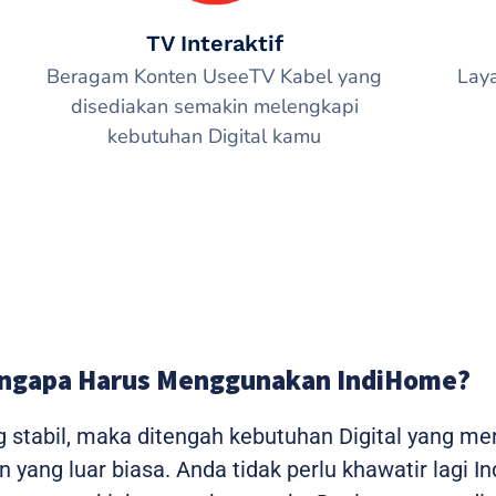
TV Interaktif
Beragam Konten UseeTV Kabel yang
Lay
disediakan semakin melengkapi
kebutuhan Digital kamu
ngapa Harus Menggunakan IndiHome?
g stabil, maka ditengah kebutuhan Digital yang m
yang luar biasa. Anda tidak perlu khawatir lagi I