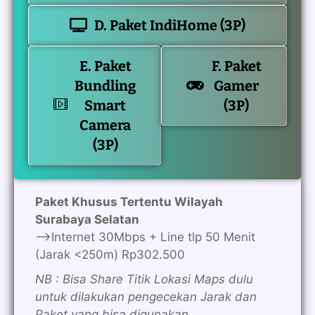
D. Paket IndiHome (3P)
E. Paket
F. Paket
Bundling
Gamer
Smart
(3P)
Camera
(3P)
Paket Khusus Tertentu Wilayah
Surabaya Selatan
—>Internet 30Mbps + Line tlp 50 Menit
(Jarak <250m) Rp302.500
NB : Bisa Share Titik Lokasi Maps dulu
untuk dilakukan pengecekan Jarak dan
Paket yang bisa digunakan.