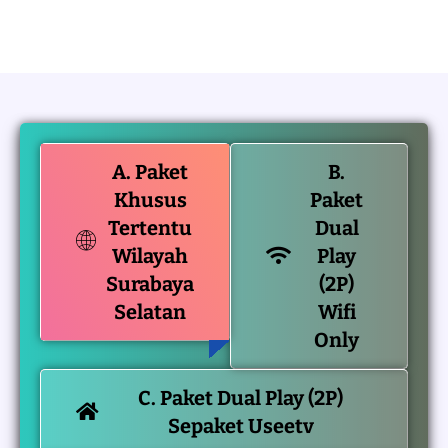
A. Paket
B.
Khusus
Paket
Tertentu
Dual
Wilayah
Play
Surabaya
(2P)
Selatan
Wifi
Only
C. Paket Dual Play (2P)
Sepaket Useetv