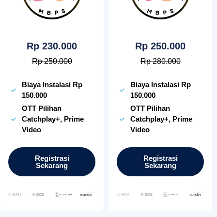
Rp 230.000
Rp 250.000
Rp 250.000
Rp 280.000
Biaya Instalasi Rp
Biaya Instalasi Rp
150.000
150.000
OTT Pilihan
OTT Pilihan
Catchplay+, Prime
Catchplay+, Prime
Video
Video
Registrasi
Registrasi
Sekarang
Sekarang