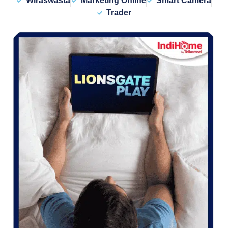
Wiraswasta
Marketing Online
Smart Camera
Trader