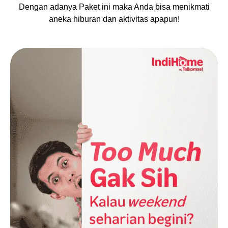
Dengan adanya Paket ini maka Anda bisa menikmati
aneka hiburan dan aktivitas apapun!