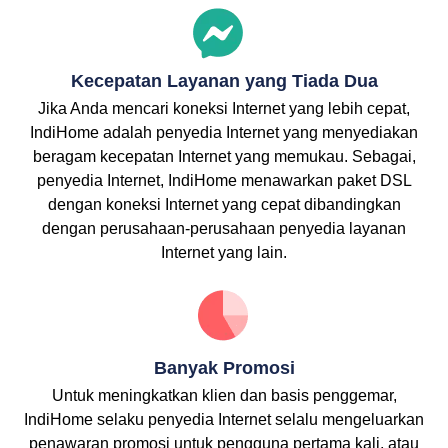
Kecepatan Layanan yang Tiada Dua
Jika Anda mencari koneksi Internet yang lebih cepat,
IndiHome adalah penyedia Internet yang menyediakan
beragam kecepatan Internet yang memukau. Sebagai,
penyedia Internet, IndiHome menawarkan paket DSL
dengan koneksi Internet yang cepat dibandingkan
dengan perusahaan-perusahaan penyedia layanan
Internet yang lain.
Banyak Promosi
Untuk meningkatkan klien dan basis penggemar,
IndiHome selaku penyedia Internet selalu mengeluarkan
penawaran promosi untuk pengguna pertama kali, atau