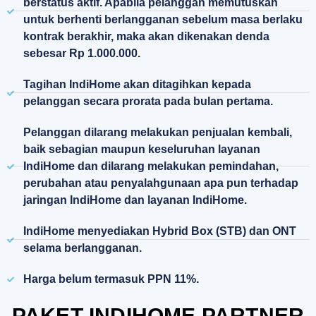
berstatus aktif. Apabila pelanggan memutuskan
untuk berhenti berlangganan sebelum masa berlaku
kontrak berakhir, maka akan dikenakan denda
sebesar Rp 1.000.000.
Tagihan IndiHome akan ditagihkan kepada
pelanggan secara prorata pada bulan pertama.
Pelanggan dilarang melakukan penjualan kembali,
baik sebagian maupun keseluruhan layanan
IndiHome dan dilarang melakukan pemindahan,
perubahan atau penyalahgunaan apa pun terhadap
jaringan IndiHome dan layanan IndiHome.
IndiHome menyediakan Hybrid Box (STB) dan ONT
selama berlangganan.
Harga belum termasuk PPN 11%.
PAKET INDIHOME PARTNER