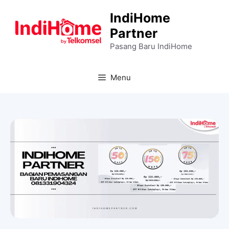
IndiHome
Partner
Pasang Baru IndiHome
Menu