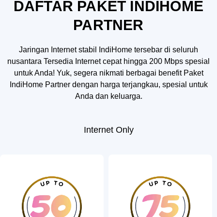
DAFTAR PAKET INDIHOME
PARTNER
Jaringan Internet stabil IndiHome tersebar di seluruh
nusantara Tersedia Internet cepat hingga 200 Mbps spesial
untuk Anda! Yuk, segera nikmati berbagai benefit Paket
IndiHome Partner dengan harga terjangkau, spesial untuk
Anda dan keluarga.
Internet Only