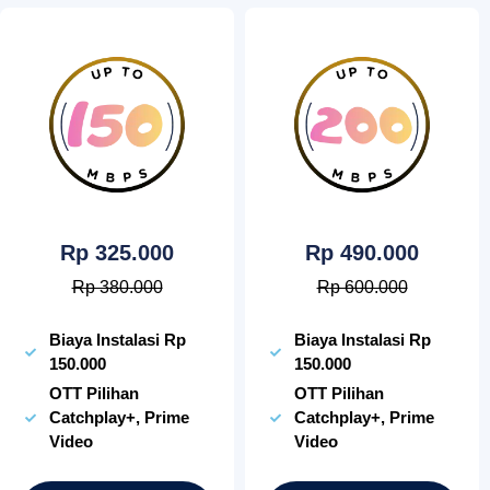
Rp 325.000
Rp 490.000
Rp 380.000
Rp 600.000
Biaya Instalasi Rp
Biaya Instalasi Rp
150.000
150.000
OTT Pilihan
OTT Pilihan
Catchplay+, Prime
Catchplay+, Prime
Video
Video