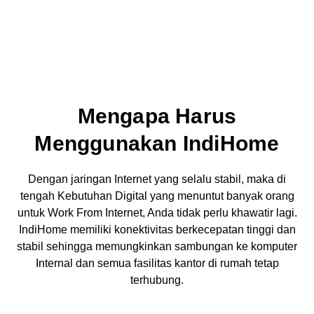
Mengapa Harus
Menggunakan IndiHome
Dengan jaringan Internet yang selalu stabil, maka di
tengah Kebutuhan Digital yang menuntut banyak orang
untuk Work From Internet, Anda tidak perlu khawatir lagi.
IndiHome memiliki konektivitas berkecepatan tinggi dan
stabil sehingga memungkinkan sambungan ke komputer
Internal dan semua fasilitas kantor di rumah tetap
terhubung.