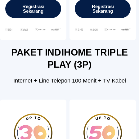
Registrasi
Registrasi
Sekarang
Sekarang
PAKET INDIHOME TRIPLE
PLAY (3P)
Internet + Line Telepon 100 Menit + TV Kabel