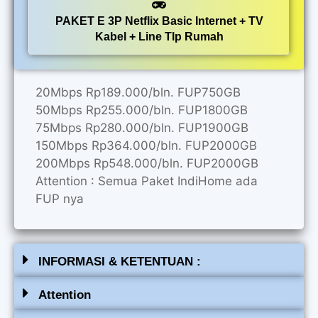
PAKET E 3P Netflix Basic Internet + TV
Kabel + Line Tlp Rumah
20Mbps Rp189.000/bln. FUP750GB
50Mbps Rp255.000/bln. FUP1800GB
75Mbps Rp280.000/bln. FUP1900GB
150Mbps Rp364.000/bln. FUP2000GB
200Mbps Rp548.000/bln. FUP2000GB
Attention : Semua Paket IndiHome ada
FUP nya
INFORMASI & KETENTUAN :
Attention