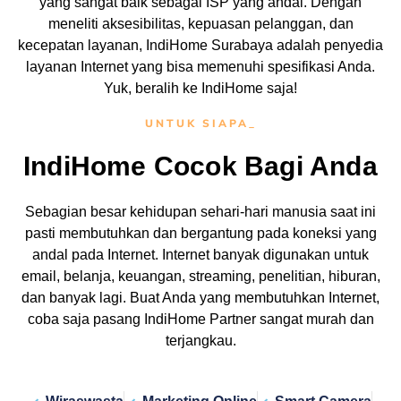
yang sangat baik sebagai ISP yang andal. Dengan
meneliti aksesibilitas, kepuasan pelanggan, dan
kecepatan layanan, IndiHome Surabaya adalah penyedia
layanan Internet yang bisa memenuhi spesifikasi Anda.
Yuk, beralih ke IndiHome saja!
UNTUK SIAPA_
IndiHome Cocok Bagi Anda
Sebagian besar kehidupan sehari-hari manusia saat ini
pasti membutuhkan dan bergantung pada koneksi yang
andal pada Internet. Internet banyak digunakan untuk
email, belanja, keuangan, streaming, penelitian, hiburan,
dan banyak lagi. Buat Anda yang membutuhkan Internet,
coba saja pasang IndiHome Partner sangat murah dan
terjangkau.