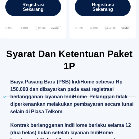
Registrasi
Registrasi
Sekarang
Sekarang
Syarat Dan Ketentuan Paket
1P
Biaya Pasang Baru (PSB) IndiHome sebesar Rp
150.000 dan dibayarkan pada saat registrasi
berlangganan layanan IndiHome. Pelanggan tidak
diperkenankan melakukan pembayaran secara tunai
selain di Plasa Telkom.
Kontrak berlangganan IndiHome berlaku selama 12
(dua belas) bulan setelah layanan IndiHome