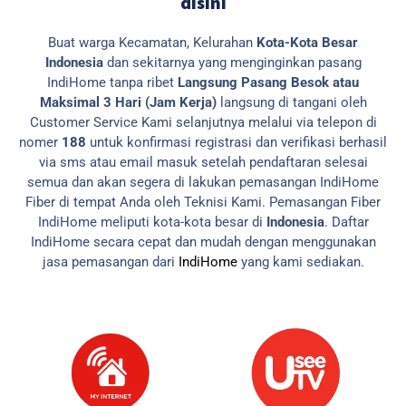
disini
Buat warga Kecamatan, Kelurahan
Kota-Kota Besar
Indonesia
dan sekitarnya yang menginginkan pasang
IndiHome tanpa ribet
Langsung Pasang Besok atau
Maksimal 3 Hari (Jam Kerja)
langsung di tangani oleh
Customer Service Kami selanjutnya melalui via telepon di
nomer
188
untuk konfirmasi registrasi dan verifikasi berhasil
via sms atau email masuk setelah pendaftaran selesai
semua dan akan segera di lakukan pemasangan IndiHome
Fiber di tempat Anda oleh Teknisi Kami.
Pemasangan Fiber
IndiHome meliputi kota-kota besar di
Indonesia
. Daftar
IndiHome secara cepat dan mudah dengan menggunakan
jasa pemasangan dari
IndiHome
yang kami sediakan.