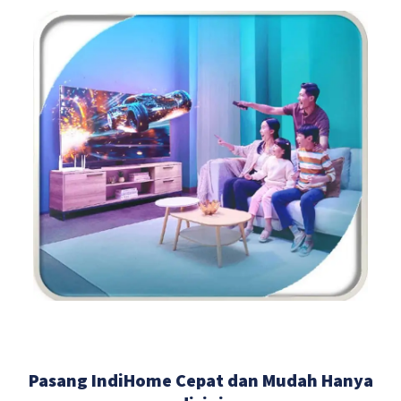
Pasang IndiHome Cepat dan Mudah Hanya