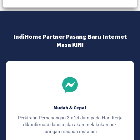
IndiHome Partner Pasang Baru Internet
Masa KINI
Mudah & Cepat
Perkiraan Pemasangan 3 x 24 Jam pada Hari Kerja
dikonfirmasi dahulu jika akan melakukan cek
jaringan maupun instalasi