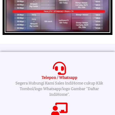
Telepon / Whatsapp
Segera Hubungi Kami Sales IndiHome cukup Klik
Tombol/logo Whatsapp/logo Gambar "Daftar
IndiHome".