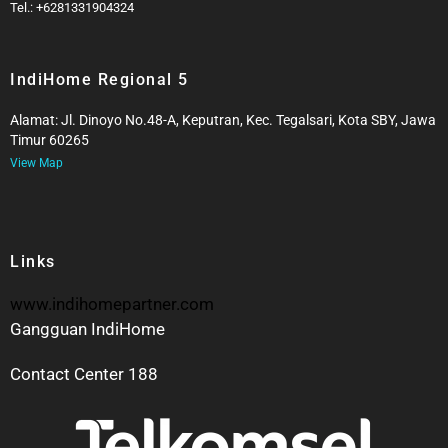
Tel.: +6281331904324
IndiHome Regional 5
Alamat: Jl. Dinoyo No.48-A, Keputran, Kec. Tegalsari, Kota SBY, Jawa
Timur 60265
View Map
Links
www.indihomepartner.com
Gangguan IndiHome
Contact Center 188