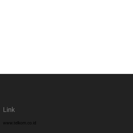
Link
www.telkom.co.id