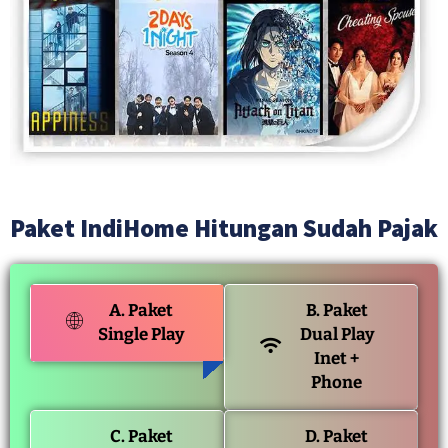
Paket IndiHome Hitungan Sudah Pajak
A. Paket
B. Paket
Single Play
Dual Play
Inet +
Phone
C. Paket
D. Paket