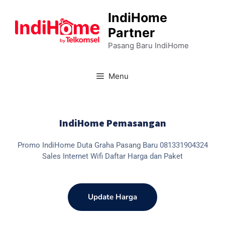
IndiHome
Partner
Pasang Baru IndiHome
Menu
IndiHome Pemasangan
Promo IndiHome Duta Graha Pasang Baru 081331904324
Sales Internet Wifi Daftar Harga dan Paket
Update Harga