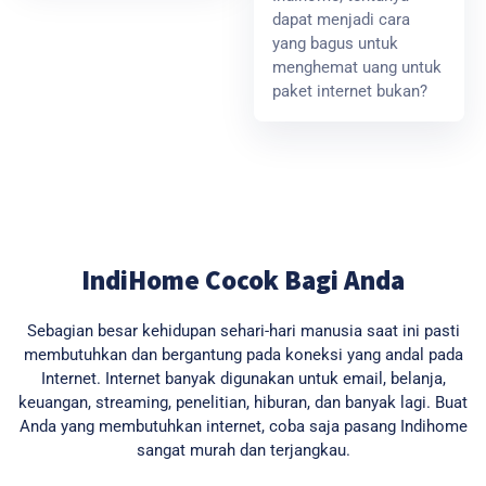
dapat menjadi cara
yang bagus untuk
menghemat uang untuk
paket internet bukan?
IndiHome Cocok Bagi Anda
Sebagian besar kehidupan sehari-hari manusia saat ini pasti
membutuhkan dan bergantung pada koneksi yang andal pada
Internet. Internet banyak digunakan untuk email, belanja,
keuangan, streaming, penelitian, hiburan, dan banyak lagi. Buat
Anda yang membutuhkan internet, coba saja pasang Indihome
sangat murah dan terjangkau.