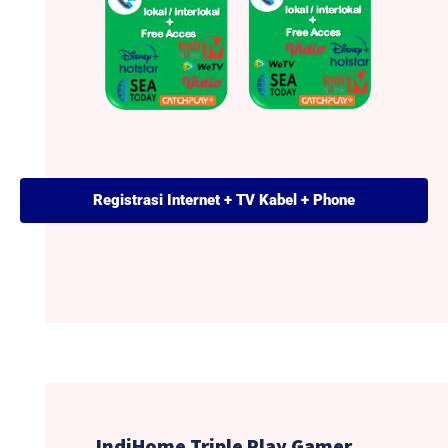
Registrasi Internet + TV Kabel + Phone
IndiHome Triple Play Gamer