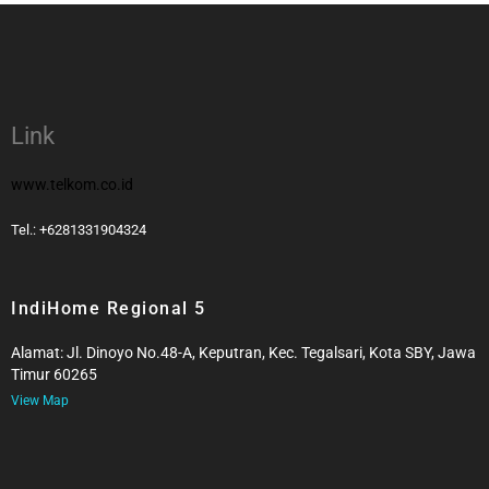
Link
www.telkom.co.id
Tel.: +6281331904324
IndiHome Regional 5
Alamat: Jl. Dinoyo No.48-A, Keputran, Kec. Tegalsari, Kota SBY, Jawa
Timur 60265
View Map