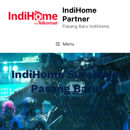
IndiHome
Partner
Pasang Baru IndiHome
Menu
IndiHome Surabaya
Pasang Baru
IndiHome Partner Pasang Baru 081331904324
Sales Internet Wifi Daftar Harga dan Paket