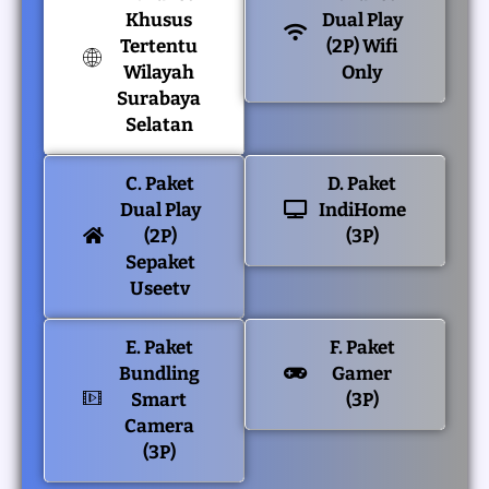
Khusus
Dual Play
Tertentu
(2P) Wifi
Wilayah
Only
Surabaya
Selatan
C. Paket
D. Paket
Dual Play
IndiHome
(2P)
(3P)
Sepaket
Useetv
E. Paket
F. Paket
Bundling
Gamer
Smart
(3P)
Camera
(3P)