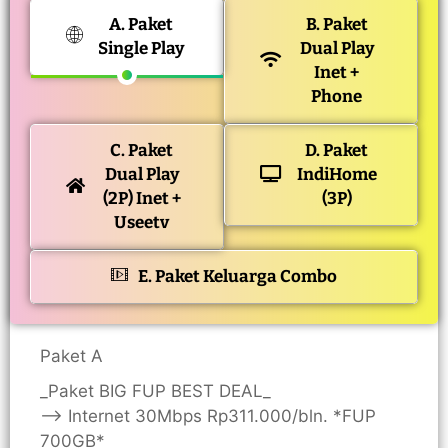
A. Paket
B. Paket
Single Play
Dual Play
Inet +
Phone
C. Paket
D. Paket
Dual Play
IndiHome
(2P) Inet +
(3P)
Useetv
E. Paket Keluarga Combo
Paket A
_Paket BIG FUP BEST DEAL_
—> Internet 30Mbps Rp311.000/bln. *FUP
700GB*