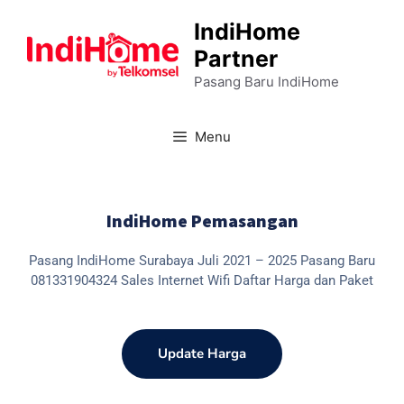
IndiHome
Partner
Pasang Baru IndiHome
Menu
IndiHome Pemasangan
Pasang IndiHome Surabaya Juli 2021 – 2025 Pasang Baru
081331904324 Sales Internet Wifi Daftar Harga dan Paket
Update Harga