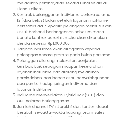
melakukan pembayaran secara tunai selain di
Plasa Telkom.
Kontrak berlangganan IndiHome berlaku selama
12 (dua belas) bulan setelah layanan IndiHome
berstatus aktif. Apabila pelanggan memutuskan
untuk berhenti berlangganan sebelum masa
berlaku kontrak berakhir, maka akan dikenakan
denda sebesar Rp1.000.000.
Tagihan IndiHome akan ditagihkan kepada
pelanggan secara prorata pada bulan pertama.
Pelanggan dilarang melakukan penjualan
kembali, baik sebagian maupun keseluruhan
layanan IndiHome dan dilarang melakukan
pemindahan, perubahan atau penyalahgunaan
apa pun terhadap jaringan IndiHome dan
layanan IndiHome.
IndiHome menyediakan Hybrid Box (STB) dan
ONT selama berlangganan.
Jumlah channel TV Interaktif dan konten dapat
berubah sewaktu-waktu hubungi team sales