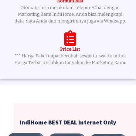
Komunikasi
Otomatis bisa melakukan Telepon/Chat dengan
Marketing Kami IndiHome. Anda bisa melengkapi
data-data Anda dan mengirimnya juga via Whatsapp.
Price List
*** Harga Paket dapat berubah sewaktu-waktu untuk
Harga Terbaru silahkan tanyakan ke Marketing Kami.
IndiHome BEST DEAL Internet Only