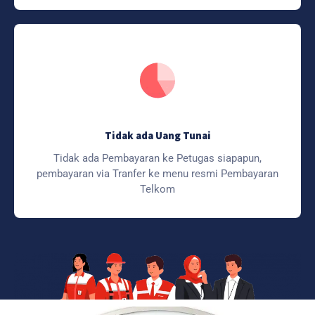
Tidak ada Uang Tunai
Tidak ada Pembayaran ke Petugas siapapun,
pembayaran via Tranfer ke menu resmi Pembayaran
Telkom