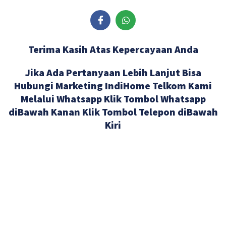
Terima Kasih Atas Kepercayaan Anda
Jika Ada Pertanyaan Lebih Lanjut Bisa
Hubungi Marketing IndiHome Telkom Kami
Melalui Whatsapp Klik Tombol Whatsapp
diBawah Kanan Klik Tombol Telepon diBawah
Kiri