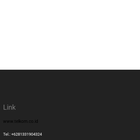
Link
www.telkom.co.id
Tel.: +6281331904324