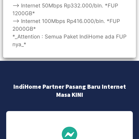
—> Internet 50Mbps Rp332.000/bln. *FUP
1200GB*
—> Internet 100Mbps Rp416.000/bln. *FUP
2000GB*
*_Attention : Semua Paket IndiHome ada FUP
nya_*
IndiHome Partner Pasang Baru Internet
Masa KINI