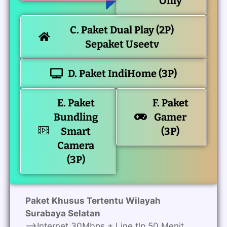
Only
C. Paket Dual Play (2P)
Sepaket Useetv
D. Paket IndiHome (3P)
E. Paket
F. Paket
Bundling
Gamer
Smart
(3P)
Camera
(3P)
Paket Khusus Tertentu Wilayah
Surabaya Selatan
—>Internet 30Mbps + Line tlp 50 Menit