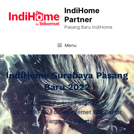
IndiHome
Partner
Pasang Baru IndiHome
Menu
IndiHome Surabaya Pasang
Baru 2022
IndiHome Partner Pasang Baru
081331904324 Sales Internet Wifi Daftar
Harga dan Paket