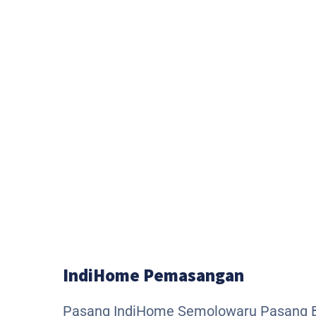
IndiHome Pemasangan
Pasang IndiHome Semolowaru Pasang 