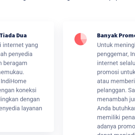
Tiada Dua
Banyak Prom
 internet yang
Untuk meningk
lah penyedia
penggemar, I
an beragam
internet sela
 memukau.
promosi untuk
t IndiHome
atau memberi
ngan koneksi
pelanggan. Sa
ndingkan dengan
menambah jum
enyedia layanan
Anda butuhkan
memiliki pena
adanya promos