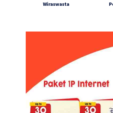
Wiraswasta
P