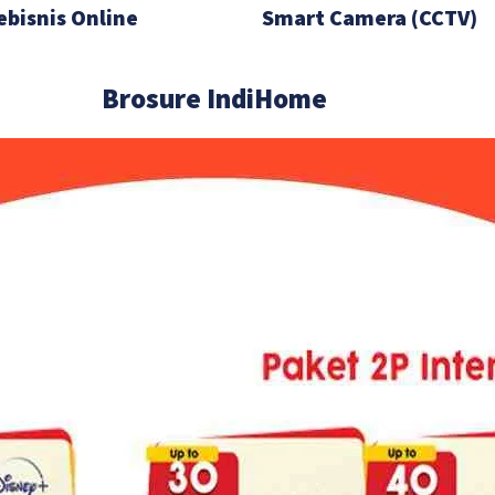
ebisnis Online
Smart Camera (CCTV)
Brosure IndiHome