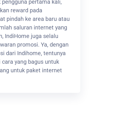
 pengguna pertama kali,
kan reward pada
at pindah ke area baru atau
lah saluran internet yang
, IndiHome juga selalu
waran promosi. Ya, dengan
i dari Indihome, tentunya
 cara yang bagus untuk
ng untuk paket internet