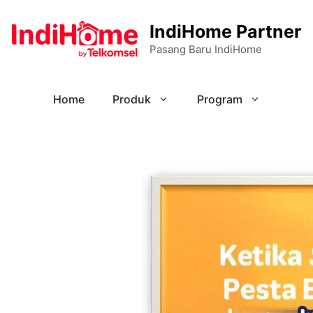
IndiHome Partner
Pasang Baru IndiHome
Home
Produk
Program