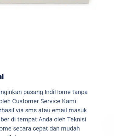
ni
inginkan pasang IndiHome tanpa
 oleh Customer Service Kami
berhasil via sms atau email masuk
ber di tempat Anda oleh Teknisi
iHome secara cepat dan mudah