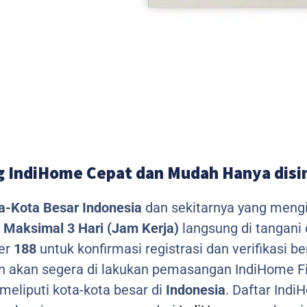
 IndiHome Cepat dan Mudah Hanya disi
a-Kota Besar Indonesia
dan sekitarnya yang meng
Maksimal 3 Hari (Jam Kerja)
langsung di tangani
mer
188
untuk konfirmasi registrasi dan verifikasi 
n akan segera di lakukan pemasangan IndiHome Fi
eliputi kota-kota besar di
Indonesia
. Daftar Ind