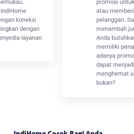
 memukau.
promosi untuk
t IndiHome
atau memberi
ngan koneksi
pelanggan. Sa
ndingkan dengan
menambah jum
enyedia layanan
Anda butuhkan
memiliki pena
adanya promos
dapat menjadi
menghemat ua
bukan?
IndiHome Cocok Bagi Anda