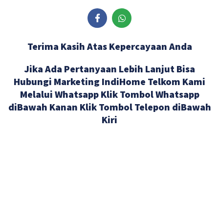
Terima Kasih Atas Kepercayaan Anda
Jika Ada Pertanyaan Lebih Lanjut Bisa
Hubungi Marketing IndiHome Telkom Kami
Melalui Whatsapp Klik Tombol Whatsapp
diBawah Kanan Klik Tombol Telepon diBawah
Kiri