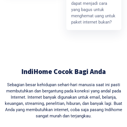
dapat menjadi cara
yang bagus untuk
menghemat uang untuk
paket internet bukan?
IndiHome Cocok Bagi Anda
Sebagian besar kehidupan sehari-hari manusia saat ini pasti
membutuhkan dan bergantung pada koneksi yang andal pada
Internet. Internet banyak digunakan untuk email, belanja,
keuangan, streaming, penelitian, hiburan, dan banyak lagi. Buat
Anda yang membutuhkan internet, coba saja pasang Indihome
sangat murah dan terjangkau.