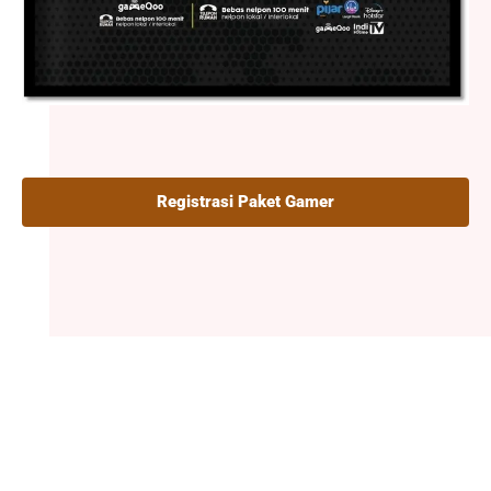
Registrasi Paket Gamer