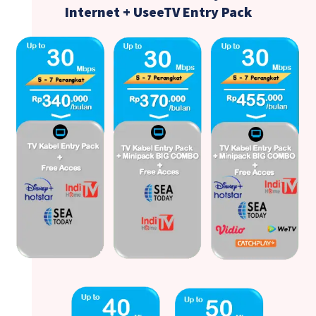
Internet + UseeTV Entry Pack