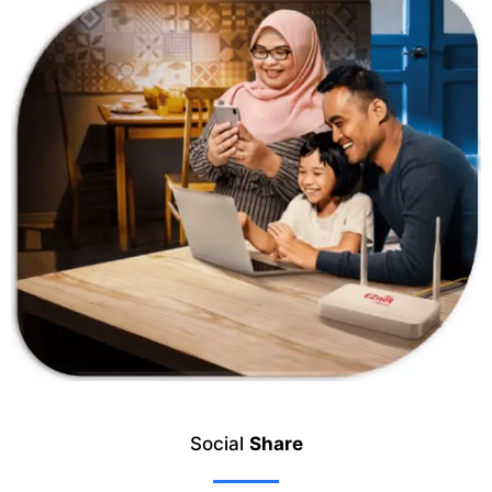
Social
Share