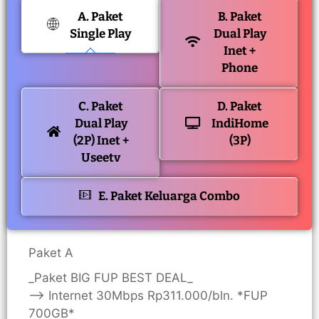
A. Paket
B. Paket
Single Play
Dual Play
Inet +
Phone
C. Paket
D. Paket
Dual Play
IndiHome
(2P) Inet +
(3P)
Useetv
E. Paket Keluarga Combo
Paket A
_Paket BIG FUP BEST DEAL_
—> Internet 30Mbps Rp311.000/bln. *FUP
700GB*