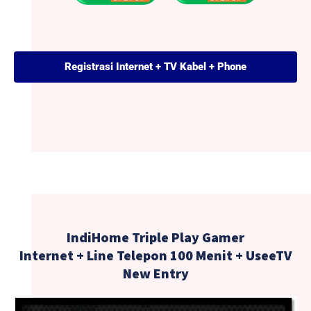
Registrasi Internet + TV Kabel + Phone
IndiHome Triple Play Gamer
Internet + Line Telepon 100 Menit + UseeTV
New Entry