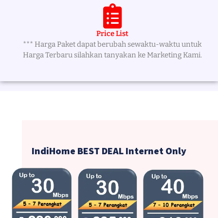
Price List
*** Harga Paket dapat berubah sewaktu-waktu untuk
Harga Terbaru silahkan tanyakan ke Marketing Kami.
IndiHome BEST DEAL Internet Only