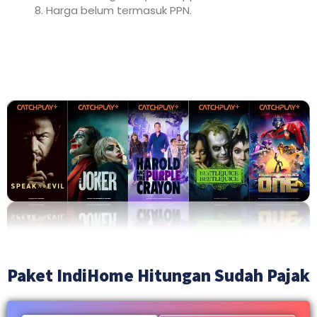
Harga belum termasuk PPN.
Paket IndiHome Hitungan Sudah Pajak