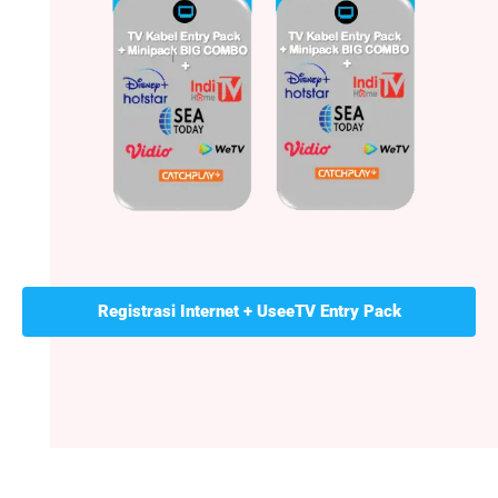
Registrasi Internet + UseeTV Entry Pack