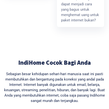
dapat menjadi cara
yang bagus untuk
menghemat uang untuk
paket internet bukan?
IndiHome Cocok Bagi Anda
Sebagian besar kehidupan sehari-hari manusia saat ini pasti
membutuhkan dan bergantung pada koneksi yang andal pada
Internet. Internet banyak digunakan untuk email, belanja,
keuangan, streaming, penelitian, hiburan, dan banyak lagi. Buat
Anda yang membutuhkan internet, coba saja pasang Indihome
sangat murah dan terjangkau.