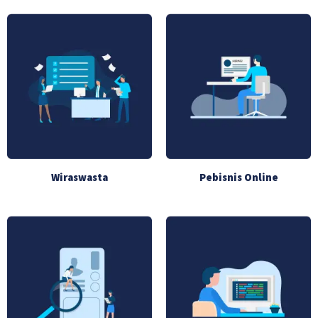
Wiraswasta
Pebisnis Online