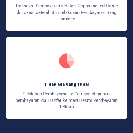
Transaksi Pembayaran setelah Terpasang IndiHome
di Lokasi setelah itu melakukan Pembayaran Uang
Jaminan
Tidak ada Uang Tunai
Tidak ada Pembayaran ke Petugas siapapun,
pembayaran via Tranfer ke menu resmi Pembayaran
Telkom