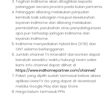
Tagihan IndiHome akan ditagihkan kepada
pelanggan secara prorata pada bulan pertama.
Pelanggan dilarang melakukan penjualan
kembali, baik sebagian maupun keseluruhan
layanan IndiHome dan dilarang melakukan
pemindahan, perubahan atau penyalahgunaan
apa pun terhadap jaringan IndiHome dan
layanan IndiHome.
IndiHome menyediakan Hybrid Box (STB) dan
ONT selama berlangganan.
Jumlah channel TV Interaktif dan konten dapat
berubah sewaktu-waktu hubungi team sales
kami. Info channel dapat dilihat di
https://www.indihomepartner.com/channel/
Paket yang dipilih sudah termasuk bebas akses
aplikasi UseeTV Go yang dapat di-download
melalui Google Play dan App Store.
Harga belum termasuk PPN.