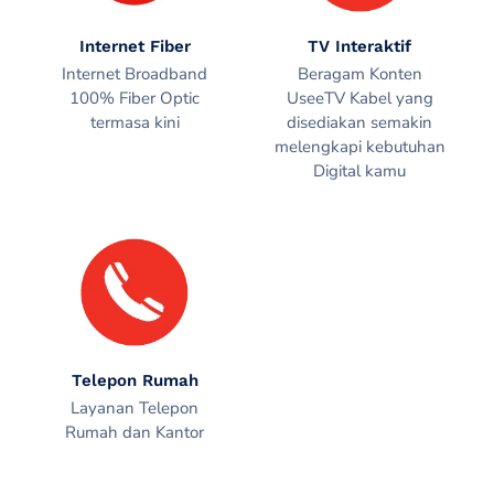
Internet Fiber
TV Interaktif
Internet Broadband
Beragam Konten
100% Fiber Optic
UseeTV Kabel yang
termasa kini
disediakan semakin
melengkapi kebutuhan
Digital kamu
Telepon Rumah
Layanan Telepon
Rumah dan Kantor