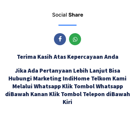
Social
Share
Terima Kasih Atas Kepercayaan Anda
Jika Ada Pertanyaan Lebih Lanjut Bisa
Hubungi Marketing IndiHome Telkom Kami
Melalui Whatsapp Klik Tombol Whatsapp
diBawah Kanan Klik Tombol Telepon diBawah
Kiri