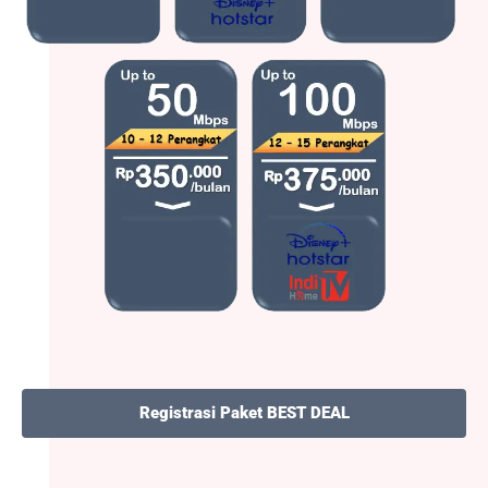
Registrasi Paket BEST DEAL