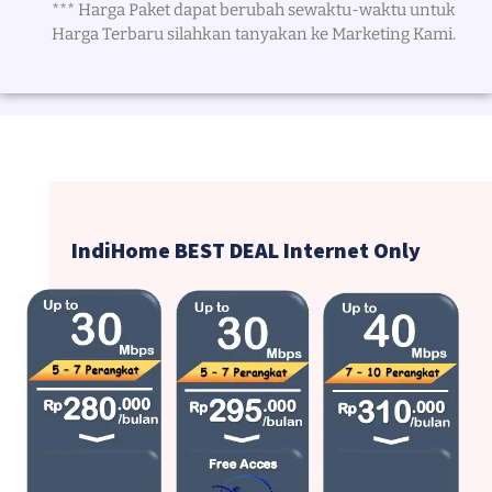
*** Harga Paket dapat berubah sewaktu-waktu untuk
Harga Terbaru silahkan tanyakan ke Marketing Kami.
IndiHome BEST DEAL Internet Only