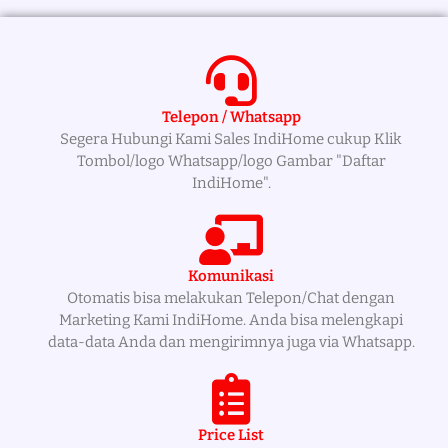
Telepon / Whatsapp
Segera Hubungi Kami Sales IndiHome cukup Klik
Tombol/logo Whatsapp/logo Gambar "Daftar
IndiHome".
Komunikasi
Otomatis bisa melakukan Telepon/Chat dengan
Marketing Kami IndiHome. Anda bisa melengkapi
data-data Anda dan mengirimnya juga via Whatsapp.
Price List