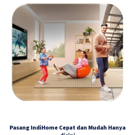
Pasang IndiHome Cepat dan Mudah Hanya