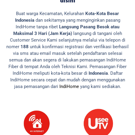
disini
Buat warga Kecamatan, Kelurahan
Kota-Kota Besar
Indonesia
dan sekitarnya yang menginginkan pasang
IndiHome tanpa ribet
Langsung Pasang Besok atau
Maksimal 3 Hari (Jam Kerja)
langsung di tangani oleh
Customer Service Kami selanjutnya melalui via telepon di
nomer
188
untuk konfirmasi registrasi dan verifikasi berhasil
via sms atau email masuk setelah pendaftaran selesai
semua dan akan segera di lakukan pemasangan IndiHome
Fiber di tempat Anda oleh Teknisi Kami.
Pemasangan Fiber
IndiHome meliputi kota-kota besar di
Indonesia
. Daftar
IndiHome secara cepat dan mudah dengan menggunakan
jasa pemasangan dari
IndiHome
yang kami sediakan.