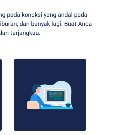
ng pada koneksi yang andal pada
hiburan, dan banyak lagi. Buat Anda
an terjangkau.