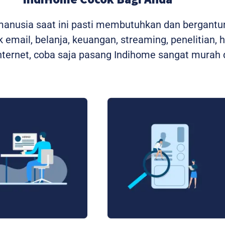
 manusia saat ini pasti membutuhkan dan bergantu
 email, belanja, keuangan, streaming, penelitian, 
ernet, coba saja pasang Indihome sangat murah d