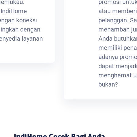
 memukau.
promosi untuk
t IndiHome
atau memberi
ngan koneksi
pelanggan. Sa
ndingkan dengan
menambah jum
enyedia layanan
Anda butuhkan
memiliki pena
adanya promos
dapat menjadi
menghemat ua
bukan?
IndiHome Cocok Bagi Anda