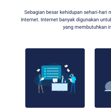
Sebagian besar kehidupan sehari-hari
Internet. Internet banyak digunakan untuk
yang membutuhkan int