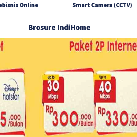
ebisnis Online
Smart Camera (CCTV)
Brosure IndiHome