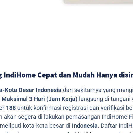
 IndiHome Cepat dan Mudah Hanya disi
a-Kota Besar Indonesia
dan sekitarnya yang meng
Maksimal 3 Hari (Jam Kerja)
langsung di tangani
mer
188
untuk konfirmasi registrasi dan verifikasi 
n akan segera di lakukan pemasangan IndiHome Fi
eliputi kota-kota besar di
Indonesia
. Daftar Ind