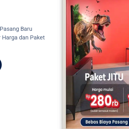
 Pasang Baru
r Harga dan Paket