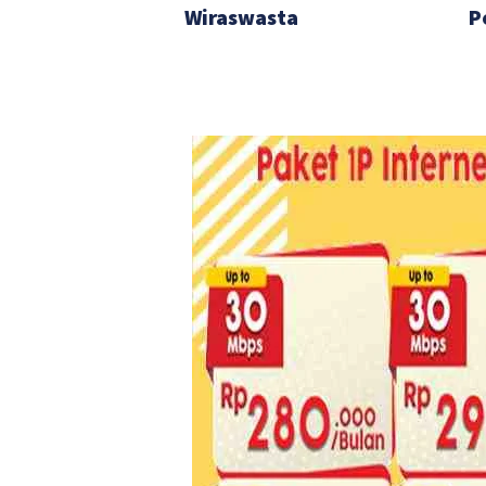
Wiraswasta
P