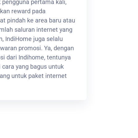
 pengguna pertama kali,
kan reward pada
at pindah ke area baru atau
lah saluran internet yang
, IndiHome juga selalu
waran promosi. Ya, dengan
i dari Indihome, tentunya
 cara yang bagus untuk
ng untuk paket internet