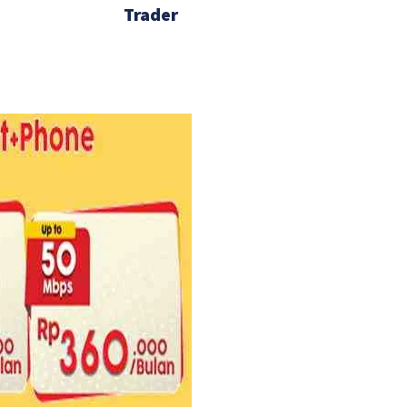
Trader