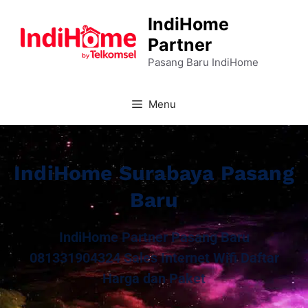
IndiHome
Partner
Pasang Baru IndiHome
Menu
IndiHome Surabaya Pasang
Baru
IndiHome Partner Pasang Baru
081331904324 Sales Internet Wifi Daftar
Harga dan Paket