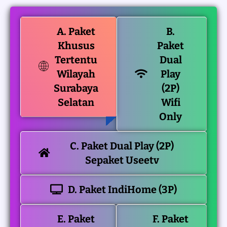
A. Paket
B.
Khusus
Paket
Tertentu
Dual
Wilayah
Play
Surabaya
(2P)
Selatan
Wifi
Only
C. Paket Dual Play (2P)
Sepaket Useetv
D. Paket IndiHome (3P)
E. Paket
F. Paket