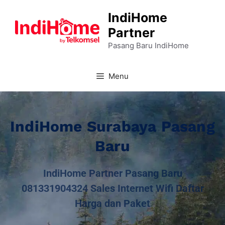
IndiHome
Partner
Pasang Baru IndiHome
Menu
IndiHome Surabaya Pasang
Baru
IndiHome Partner Pasang Baru
081331904324 Sales Internet Wifi Daftar
Harga dan Paket