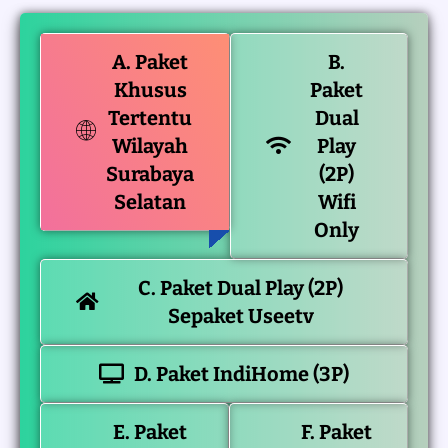
A. Paket
B.
Khusus
Paket
Tertentu
Dual
Wilayah
Play
Surabaya
(2P)
Selatan
Wifi
Only
C. Paket Dual Play (2P)
Sepaket Useetv
D. Paket IndiHome (3P)
E. Paket
F. Paket