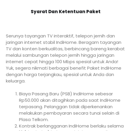
Syarat Dan Ketentuan Paket
Serunya tayangan TV interaktif, telepon jernih dan
jaringan internet stabil IndiHome. Beragam tayangan
TV dan konten berkualitas, berbincang bareng kerabat
melalui sambungan telepon jernih hingga jaringan
internet cepat hingga 100 Mbps spesial untuk Anda!
Yuk, segera nikmati berbagai benefit Paket IndiHome
dengan harga terjangkau, spesial untuk Anda dan
keluarga.
Biaya Pasang Baru (PSB) IndiHome sebesar
Rp50.000 akan ditagihkan pada saat IndiHome
terpasang. Pelanggan tidak diperkenankan
melakukan pembayaran secara tunai selain di
Plasa Telkom.
Kontrak berlangganan IndiHome berlaku selama