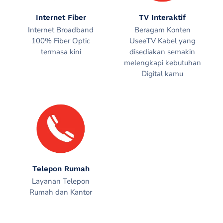
Internet Fiber
TV Interaktif
Internet Broadband
Beragam Konten
100% Fiber Optic
UseeTV Kabel yang
termasa kini
disediakan semakin
melengkapi kebutuhan
Digital kamu
Telepon Rumah
Layanan Telepon
Rumah dan Kantor