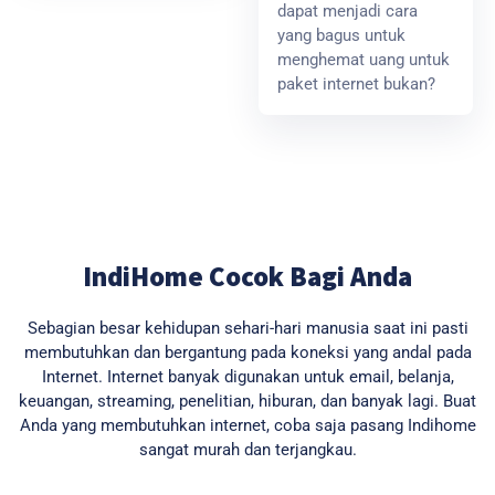
dapat menjadi cara
yang bagus untuk
menghemat uang untuk
paket internet bukan?
IndiHome Cocok Bagi Anda
Sebagian besar kehidupan sehari-hari manusia saat ini pasti
membutuhkan dan bergantung pada koneksi yang andal pada
Internet. Internet banyak digunakan untuk email, belanja,
keuangan, streaming, penelitian, hiburan, dan banyak lagi. Buat
Anda yang membutuhkan internet, coba saja pasang Indihome
sangat murah dan terjangkau.