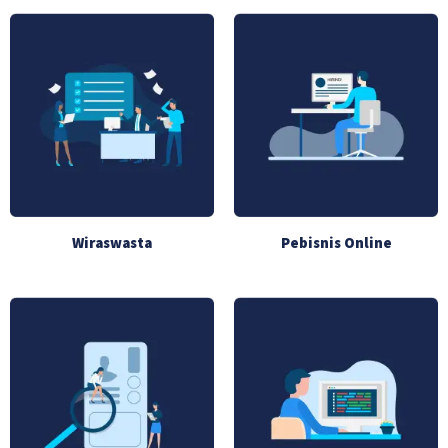
Wiraswasta
Pebisnis Online