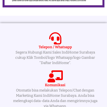
Telepon / Whatsapp
Segera Hubungi Kami Sales IndiHome Surabaya
cukup Klik Tombol/logo Whatsapp/logo Gambar
"Daftar IndiHome".
Komunikasi
Otomatis bisa melakukan Telepon/Chat dengan
Marketing Kami IndiHome Surabaya. Anda bisa
melengkapi data-data Anda dan mengirimnya juga
via Whatsapp.