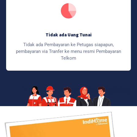
Tidak ada Uang Tunai
Tidak ada Pembayaran ke Petugas siapapun,
pembayaran via Tranfer ke menu resmi Pembayaran
Telkom