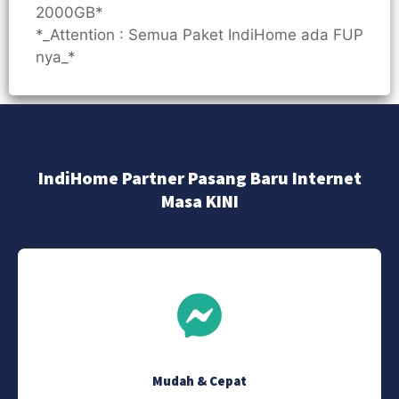
2000GB*
*_Attention : Semua Paket IndiHome ada FUP
nya_*
IndiHome Partner Pasang Baru Internet
Masa KINI
Mudah & Cepat