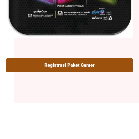
Registrasi Paket Gamer