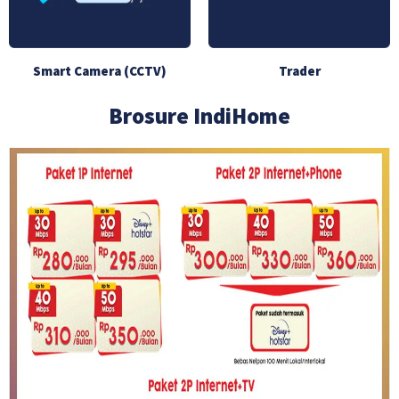
Smart Camera (CCTV)
Trader
Brosure IndiHome