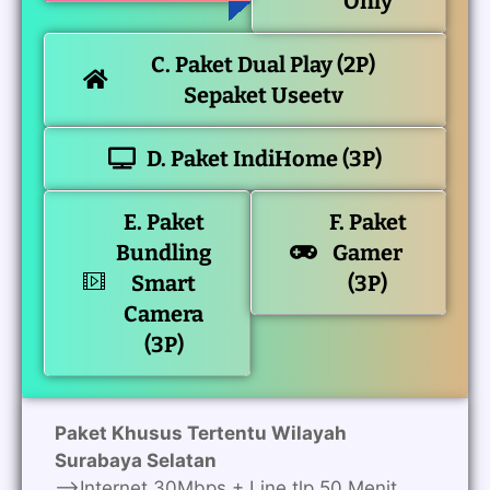
Only
C. Paket Dual Play (2P)
Sepaket Useetv
D. Paket IndiHome (3P)
E. Paket
F. Paket
Bundling
Gamer
Smart
(3P)
Camera
(3P)
Paket Khusus Tertentu Wilayah
Surabaya Selatan
—>Internet 30Mbps + Line tlp 50 Menit