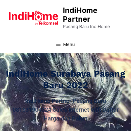
IndiHome
Partner
Pasang Baru IndiHome
Menu
IndiHome Surabaya Pasang
Baru 2022
IndiHome Partner Pasang Baru
081331904324 Sales Internet Wifi Daftar
Harga dan Paket