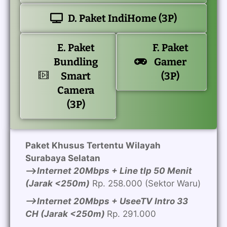
D. Paket IndiHome (3P)
E. Paket
F. Paket
Bundling
Gamer
Smart
(3P)
Camera
(3P)
Paket Khusus Tertentu Wilayah
Surabaya Selatan
—>
Internet 20Mbps + Line tlp 50 Menit
(Jarak <250m)
Rp. 258.000 (Sektor Waru)
—>Internet 20Mbps + UseeTV Intro 33
CH (Jarak <250m)
Rp. 291.000