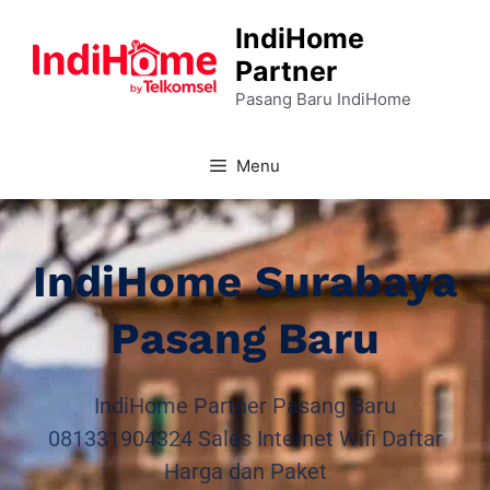
IndiHome
Partner
Pasang Baru IndiHome
Menu
IndiHome Surabaya
Pasang Baru
IndiHome Partner Pasang Baru
081331904324 Sales Internet Wifi Daftar
Harga dan Paket