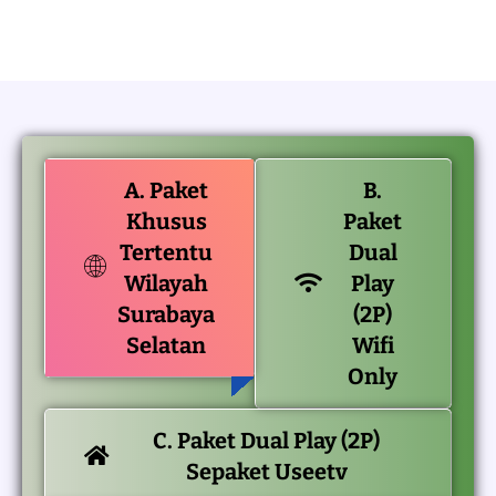
A. Paket
B.
Khusus
Paket
Tertentu
Dual
Wilayah
Play
Surabaya
(2P)
Selatan
Wifi
Only
C. Paket Dual Play (2P)
Sepaket Useetv