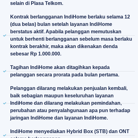
selain di Plasa Telkom.
Kontrak berlangganan IndiHome berlaku selama 12
(dua belas) bulan setelah layanan IndiHome
berstatus aktif. Apabila pelanggan memutuskan
untuk berhenti berlangganan sebelum masa berlaku
kontrak berakhir, maka akan dikenakan denda
sebesar Rp 1.000.000.
Tagihan IndiHome akan ditagihkan kepada
pelanggan secara prorata pada bulan pertama.
Pelanggan dilarang melakukan penjualan kembali,
baik sebagian maupun keseluruhan layanan
IndiHome dan dilarang melakukan pemindahan,
perubahan atau penyalahgunaan apa pun terhadap
jaringan IndiHome dan layanan IndiHome.
IndiHome menyediakan Hybrid Box (STB) dan ONT