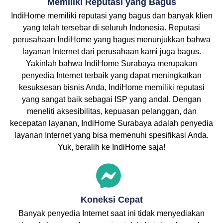
Memiliki Reputasi yang Bagus
IndiHome memiliki reputasi yang bagus dan banyak klien
yang telah tersebar di seluruh Indonesia. Reputasi
perusahaan IndiHome yang bagus menunjukkan bahwa
layanan Internet dari perusahaan kami juga bagus.
Yakinlah bahwa IndiHome Surabaya merupakan
penyedia Internet terbaik yang dapat meningkatkan
kesuksesan bisnis Anda, IndiHome memiliki reputasi
yang sangat baik sebagai ISP yang andal. Dengan
meneliti aksesibilitas, kepuasan pelanggan, dan
kecepatan layanan, IndiHome Surabaya adalah penyedia
layanan Internet yang bisa memenuhi spesifikasi Anda.
Yuk, beralih ke IndiHome saja!
Koneksi Cepat
Banyak penyedia Internet saat ini tidak menyediakan