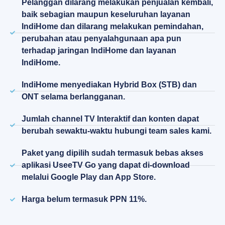
Pelanggan dilarang melakukan penjualan kembali,
baik sebagian maupun keseluruhan layanan
IndiHome dan dilarang melakukan pemindahan,
perubahan atau penyalahgunaan apa pun
terhadap jaringan IndiHome dan layanan
IndiHome.
IndiHome menyediakan Hybrid Box (STB) dan
ONT selama berlangganan.
Jumlah channel TV Interaktif dan konten dapat
berubah sewaktu-waktu hubungi team sales kami.
Paket yang dipilih sudah termasuk bebas akses
aplikasi UseeTV Go yang dapat di-download
melalui Google Play dan App Store.
Harga belum termasuk PPN 11%.