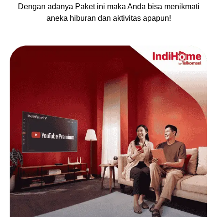
Dengan adanya Paket ini maka Anda bisa menikmati
aneka hiburan dan aktivitas apapun!