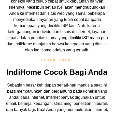
koneksi yang cukup cepat untuk kebutuhan banyak
kliennya. Meskipun setiap ISP akan menghubungkan
Anda ke Internet dan situs web yang sama, beberapa
menyediakan layanan yang lebih cepat daripada
kemampuan yang dimiliki ISP lain. Nah, karena
ketergantungan individu dan bisnis di Internet, layanan
cepat adalah prioritas utama yang dimiliki ISP mana pun
dan IndiHome menjamin bahwa kecepatan yang dimiliki
oleh IndiHome adalah yang terbaik.
UNTUK SIAPA_
IndiHome Cocok Bagi Anda
Sebagian besar kehidupan sehari-hari manusia saat ini
pasti membutuhkan dan bergantung pada koneksi yang
andal pada Internet. Internet banyak digunakan untuk
email, belanja, keuangan, streaming, penelitian, hiburan,
dan banyak lagi. Buat Anda yang membutuhkan Internet,