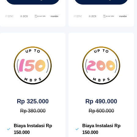
Rp 325.000
Rp 490.000
Rp 380.000
Rp 600.000
Biaya Instalasi Rp
Biaya Instalasi Rp
150.000
150.000