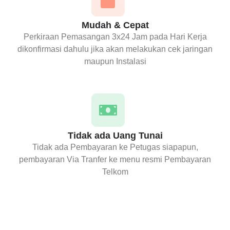
Mudah & Cepat
Perkiraan Pemasangan 3x24 Jam pada Hari Kerja
dikonfirmasi dahulu jika akan melakukan cek jaringan
maupun Instalasi
Tidak ada Uang Tunai
Tidak ada Pembayaran ke Petugas siapapun,
pembayaran Via Tranfer ke menu resmi Pembayaran
Telkom