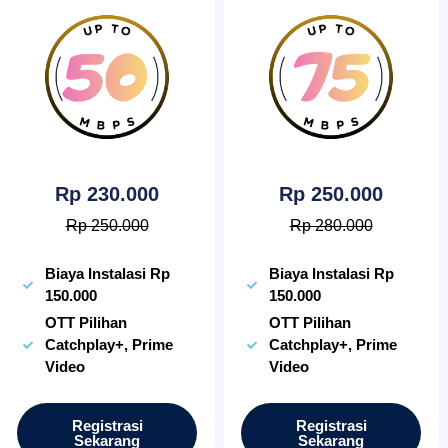
Rp 230.000
Rp 250.000
Rp 250.000
Rp 280.000
Biaya Instalasi Rp
Biaya Instalasi Rp
150.000
150.000
OTT Pilihan
OTT Pilihan
Catchplay+, Prime
Catchplay+, Prime
Video
Video
Registrasi
Registrasi
Sekarang
Sekarang