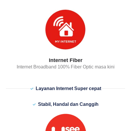
Internet Fiber
Internet Broadband 100% Fiber Optic masa kini
Layanan Internet Super cepat
Stabil, Handal dan Canggih