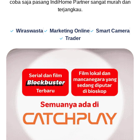
coba saja pasang IndiHome Partner sangat murah dan
terjangkau.
Wiraswasta
Marketing Online
Smart Camera
Trader