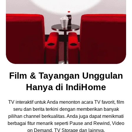
Film & Tayangan Unggulan
Hanya di IndiHome
TV interaktif untuk Anda menonton acara TV favorit, film
seru dan berita terkini dengan memberikan banyak
pilihan channel berkualitas. Anda juga dapat menikmati
berbagai fitur menarik seperti Pause and Rewind, Video
on Demand, TV Storage dan lainnya.