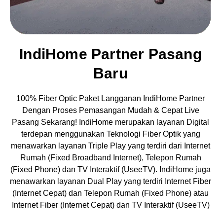
IndiHome Partner Pasang
Baru
100% Fiber Optic Paket Langganan IndiHome Partner
Dengan Proses Pemasangan Mudah & Cepat Live
Pasang Sekarang! IndiHome merupakan layanan Digital
terdepan menggunakan Teknologi Fiber Optik yang
menawarkan layanan Triple Play yang terdiri dari Internet
Rumah (Fixed Broadband Internet), Telepon Rumah
(Fixed Phone) dan TV Interaktif (UseeTV).
IndiHome
juga
menawarkan layanan Dual Play yang terdiri Internet Fiber
(Internet Cepat) dan Telepon Rumah (Fixed Phone) atau
Internet Fiber (Internet Cepat) dan TV Interaktif (UseeTV)