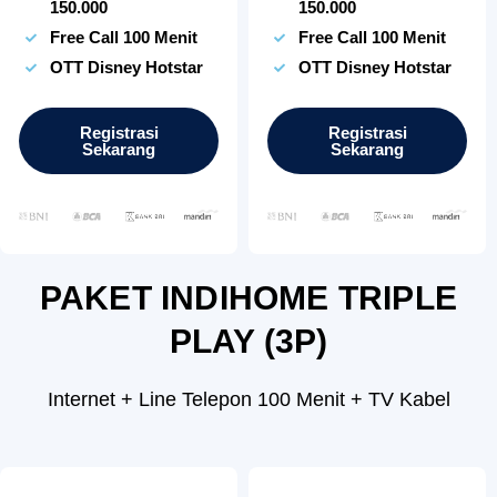
150.000
150.000
Free Call 100 Menit
Free Call 100 Menit
OTT Disney Hotstar
OTT Disney Hotstar
Registrasi
Registrasi
Sekarang
Sekarang
PAKET INDIHOME TRIPLE
PLAY (3P)
Internet + Line Telepon 100 Menit + TV Kabel