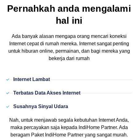
Pernahkah anda mengalami
hal ini
Ada banyak alasan mengapa orang mencari koneksi
Internet cepat di rumah mereka. Internet sangat penting
untuk hiburan online, permainan, dan bagi mereka yang
bekerja dari rumah
Internet Lambat
Terbatas Data Akses Internet
Susahnya Sinyal Udara
Nah, untuk menjawab segala kebutuhan Internet Anda,
maka percayakan saja kepada IndiHome Partner. Ada
beragam Paket IndiHome Partner yang sangat murah.