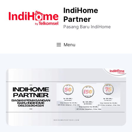
IndiHome
Partner
Pasang Baru IndiHome
Menu