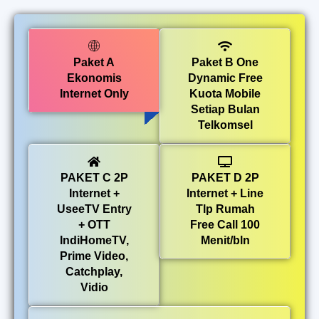
Paket A
Paket B One
Ekonomis
Dynamic Free
Internet Only
Kuota Mobile
Setiap Bulan
Telkomsel
PAKET C 2P
PAKET D 2P
Internet +
Internet + Line
UseeTV Entry
Tlp Rumah
+ OTT
Free Call 100
IndiHomeTV,
Menit/bln
Prime Video,
Catchplay,
Vidio