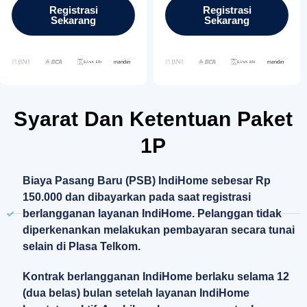
Registrasi
Registrasi
Sekarang
Sekarang
Syarat Dan Ketentuan Paket
1P
Biaya Pasang Baru (PSB) IndiHome sebesar Rp
150.000 dan dibayarkan pada saat registrasi
berlangganan layanan IndiHome. Pelanggan tidak
diperkenankan melakukan pembayaran secara tunai
selain di Plasa Telkom.
Kontrak berlangganan IndiHome berlaku selama 12
(dua belas) bulan setelah layanan IndiHome