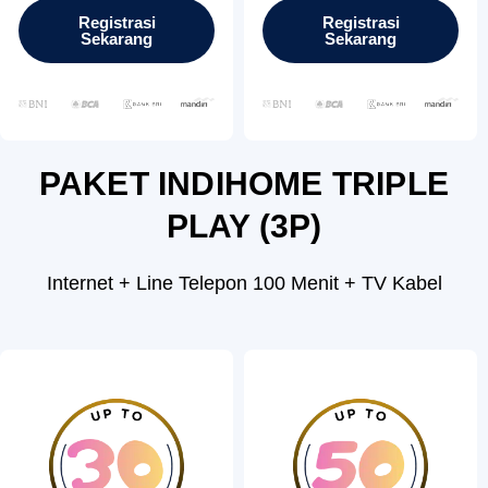
Registrasi
Registrasi
Sekarang
Sekarang
PAKET INDIHOME TRIPLE
PLAY (3P)
Internet + Line Telepon 100 Menit + TV Kabel