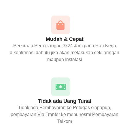
Mudah & Cepat
Perkiraan Pemasangan 3x24 Jam pada Hari Kerja
dikonfirmasi dahulu jika akan melakukan cek jaringan
maupun Instalasi
Tidak ada Uang Tunai
Tidak ada Pembayaran ke Petugas siapapun,
pembayaran Via Tranfer ke menu resmi Pembayaran
Telkom