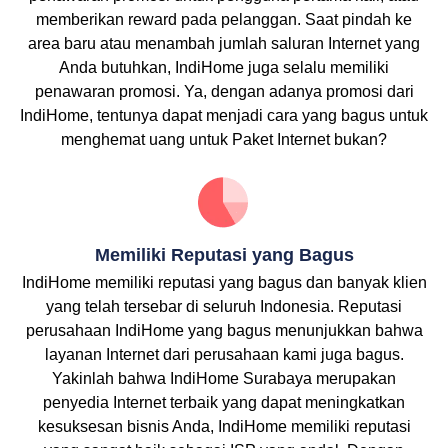
memberikan reward pada pelanggan. Saat pindah ke
area baru atau menambah jumlah saluran Internet yang
Anda butuhkan, IndiHome juga selalu memiliki
penawaran promosi. Ya, dengan adanya promosi dari
IndiHome, tentunya dapat menjadi cara yang bagus untuk
menghemat uang untuk Paket Internet bukan?
Memiliki Reputasi yang Bagus
IndiHome memiliki reputasi yang bagus dan banyak klien
yang telah tersebar di seluruh Indonesia. Reputasi
perusahaan IndiHome yang bagus menunjukkan bahwa
layanan Internet dari perusahaan kami juga bagus.
Yakinlah bahwa IndiHome Surabaya merupakan
penyedia Internet terbaik yang dapat meningkatkan
kesuksesan bisnis Anda, IndiHome memiliki reputasi