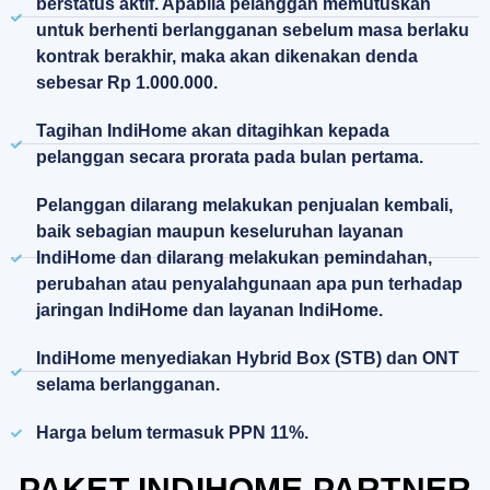
berstatus aktif. Apabila pelanggan memutuskan
untuk berhenti berlangganan sebelum masa berlaku
kontrak berakhir, maka akan dikenakan denda
sebesar Rp 1.000.000.
Tagihan IndiHome akan ditagihkan kepada
pelanggan secara prorata pada bulan pertama.
Pelanggan dilarang melakukan penjualan kembali,
baik sebagian maupun keseluruhan layanan
IndiHome dan dilarang melakukan pemindahan,
perubahan atau penyalahgunaan apa pun terhadap
jaringan IndiHome dan layanan IndiHome.
IndiHome menyediakan Hybrid Box (STB) dan ONT
selama berlangganan.
Harga belum termasuk PPN 11%.
PAKET INDIHOME PARTNER