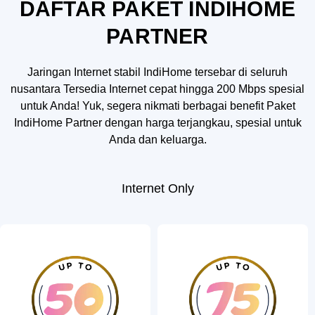
DAFTAR PAKET INDIHOME
PARTNER
Jaringan Internet stabil IndiHome tersebar di seluruh
nusantara Tersedia Internet cepat hingga 200 Mbps spesial
untuk Anda! Yuk, segera nikmati berbagai benefit Paket
IndiHome Partner dengan harga terjangkau, spesial untuk
Anda dan keluarga.
Internet Only