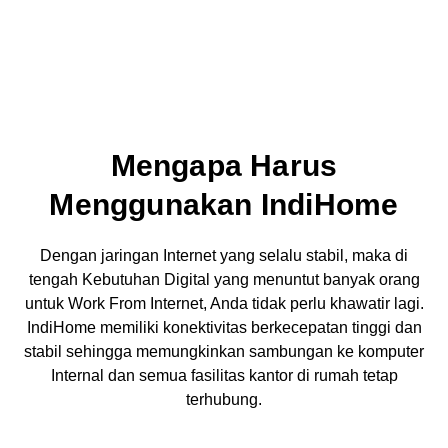
Mengapa Harus
Menggunakan IndiHome
Dengan jaringan Internet yang selalu stabil, maka di
tengah Kebutuhan Digital yang menuntut banyak orang
untuk Work From Internet, Anda tidak perlu khawatir lagi.
IndiHome memiliki konektivitas berkecepatan tinggi dan
stabil sehingga memungkinkan sambungan ke komputer
Internal dan semua fasilitas kantor di rumah tetap
terhubung.