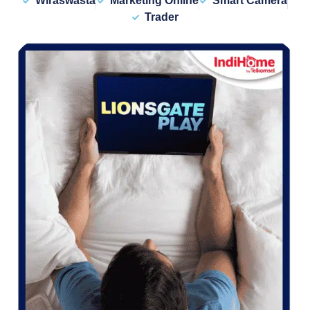
Wiraswasta
Marketing Online
Smart Camera
Trader