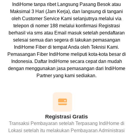
IndiHome tanpa ribet Langsung Pasang Besok atau
Maksimal 3 Hari (Jam Kerja), dan langsung di tangani
oleh Customer Service Kami selanjutnya melalui via
telepon di nomer 188 melalui konfirmasi Registrasi
berhasil via sms atau Email masuk setelah pendaftaran
selesai semua dan segera di lakukan pemasangan
IndiHome Fiber di tempat Anda oleh Teknisi Kami.
Pemasangan Fiber IndiHome meliputi kota-kota besar di
Indonesia. Daftar IndiHome secara cepat dan mudah
dengan menggunakan jasa pemasangan dari IndiHome
Partner yang kami sediakan.
Registrasi Gratis
Transaksi Pembayaran setelah Terpasang IndiHome di
Lokasi setelah itu melakukan Pembayaran Administrasi