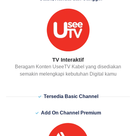
TV Interaktif
Beragam Konten UseeTV Kabel yang disediakan
semakin melengkapi kebutuhan Digital kamu
Tersedia Basic Channel
Add On Channel Premium