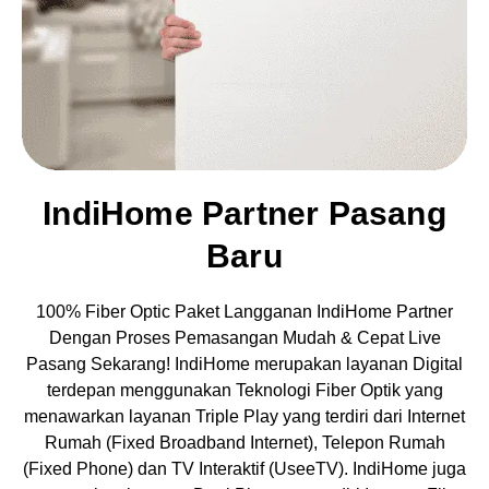
IndiHome Partner Pasang
Baru
100% Fiber Optic Paket Langganan IndiHome Partner
Dengan Proses Pemasangan Mudah & Cepat Live
Pasang Sekarang! IndiHome merupakan layanan Digital
terdepan menggunakan Teknologi Fiber Optik yang
menawarkan layanan Triple Play yang terdiri dari Internet
Rumah (Fixed Broadband Internet), Telepon Rumah
(Fixed Phone) dan TV Interaktif (UseeTV).
IndiHome
juga