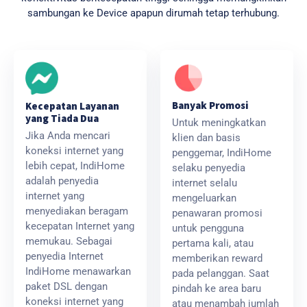
sambungan ke Device apapun dirumah tetap terhubung.
Banyak Promosi
Kecepatan Layanan
yang Tiada Dua
Untuk meningkatkan
Jika Anda mencari
klien dan basis
koneksi internet yang
penggemar, IndiHome
lebih cepat, IndiHome
selaku penyedia
adalah penyedia
internet selalu
internet yang
mengeluarkan
menyediakan beragam
penawaran promosi
kecepatan Internet yang
untuk pengguna
memukau. Sebagai
pertama kali, atau
penyedia Internet
memberikan reward
IndiHome menawarkan
pada pelanggan. Saat
paket DSL dengan
pindah ke area baru
koneksi internet yang
atau menambah jumlah