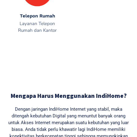
Telepon Rumah
Layanan Telepon
Rumah dan Kantor
Mengapa Harus Menggunakan IndiHome?
Dengan jaringan IndiHome Internet yang stabil, maka
ditengah kebutuhan Digital yang menuntut banyak orang
untuk Akses Internet merupakan suatu kebutuhan yang luar
biasa. Anda tidak perlu khawatir lagi IndiHome memiliki
konektivitas berkecepatan tinggi sehingga memungkinkan