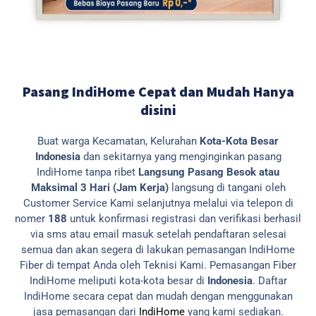
Pasang IndiHome Cepat dan Mudah Hanya
disini
Buat warga Kecamatan, Kelurahan
Kota-Kota Besar
Indonesia
dan sekitarnya yang menginginkan pasang
IndiHome tanpa ribet
Langsung Pasang Besok atau
Maksimal 3 Hari (Jam Kerja)
langsung di tangani oleh
Customer Service Kami selanjutnya melalui via telepon di
nomer
188
untuk konfirmasi registrasi dan verifikasi berhasil
via sms atau email masuk setelah pendaftaran selesai
semua dan akan segera di lakukan pemasangan IndiHome
Fiber di tempat Anda oleh Teknisi Kami.
Pemasangan Fiber
IndiHome meliputi kota-kota besar di
Indonesia
. Daftar
IndiHome secara cepat dan mudah dengan menggunakan
jasa pemasangan dari
IndiHome
yang kami sediakan.