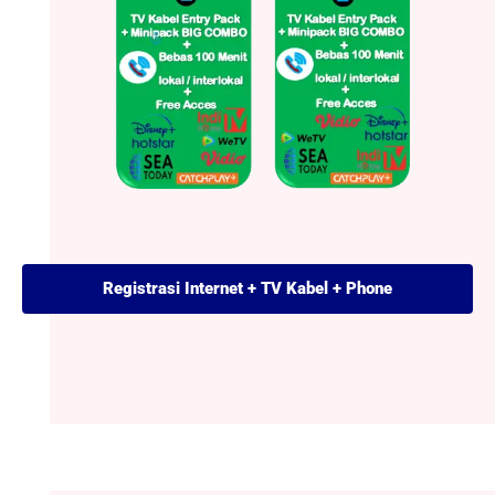
Registrasi Internet + TV Kabel + Phone