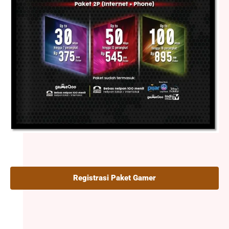
Registrasi Paket Gamer