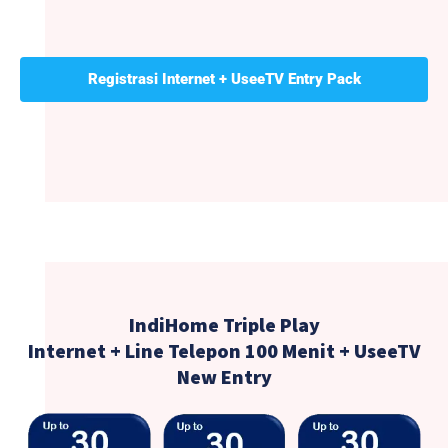
Registrasi Internet + UseeTV Entry Pack
IndiHome Triple Play
Internet + Line Telepon 100 Menit + UseeTV
New Entry