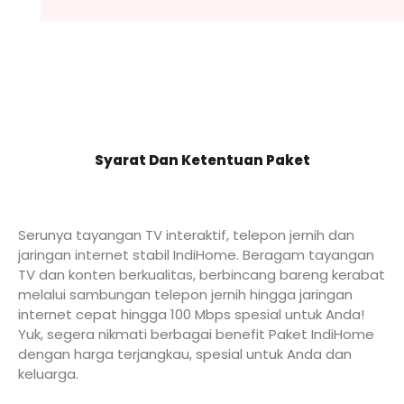
Syarat Dan Ketentuan Paket
Serunya tayangan TV interaktif, telepon jernih dan
jaringan internet stabil IndiHome. Beragam tayangan
TV dan konten berkualitas, berbincang bareng kerabat
melalui sambungan telepon jernih hingga jaringan
internet cepat hingga 100 Mbps spesial untuk Anda!
Yuk, segera nikmati berbagai benefit Paket IndiHome
dengan harga terjangkau, spesial untuk Anda dan
keluarga.