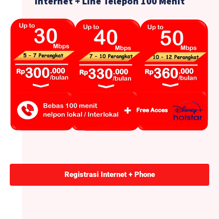
Internet + Line Telepon 100 Menit
Registrasi Internet + Phone