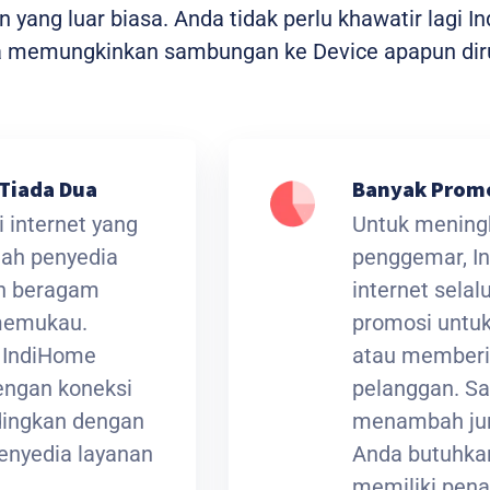
yang luar biasa. Anda tidak perlu khawatir lagi I
ga memungkinkan sambungan ke Device apapun dir
Tiada Dua
Banyak Prom
 internet yang
Untuk meningk
lah penyedia
penggemar, I
an beragam
internet sela
 memukau.
promosi untuk
t IndiHome
atau memberi
ngan koneksi
pelanggan. Sa
ndingkan dengan
menambah jum
enyedia layanan
Anda butuhkan
memiliki pena