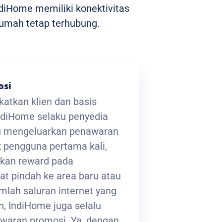
ndiHome memiliki konektivitas
umah tetap terhubung.
osi
atkan klien dan basis
ndiHome selaku penyedia
lu mengeluarkan penawaran
 pengguna pertama kali,
kan reward pada
at pindah ke area baru atau
lah saluran internet yang
, IndiHome juga selalu
waran promosi. Ya, dengan