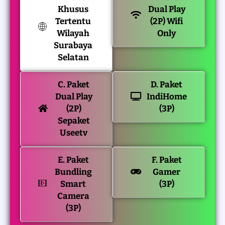
Khusus
Dual Play
Tertentu
(2P) Wifi
Wilayah
Only
Surabaya
Selatan
C. Paket
D. Paket
Dual Play
IndiHome
(2P)
(3P)
Sepaket
Useetv
E. Paket
F. Paket
Bundling
Gamer
Smart
(3P)
Camera
(3P)