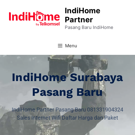
IndiHome
Partner
Pasang Baru IndiHome
Menu
IndiHome Surabaya
Pasang Baru
IndiHome Partner Pasang Baru 081331904324
Sales Internet Wifi Daftar Harga dan Paket