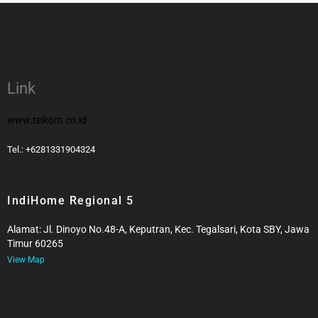
Link
www.telkom.co.id
Tel.: +6281331904324
IndiHome Regional 5
Alamat: Jl. Dinoyo No.48-A, Keputran, Kec. Tegalsari, Kota SBY, Jawa
Timur 60265
View Map